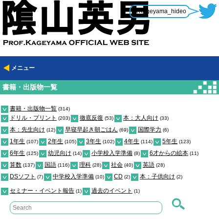
@Kageyama_hideo
メニュー
書籍・出版物一覧
書籍・出版物一覧
(314)
ドリル・プリント
徹底反復
本：大人向け
(203)
(53)
(33)
本：先生向け
早寝早起き朝ごはん
国際学力
(12)
(69)
(6)
1年生
2年生
3年生
4年生
5年生
(107)
(105)
(102)
(114)
(123)
6年生
幼児向け
小学校入学準備
6才からの絵本
(125)
(14)
(8)
(11)
算数
国語
理科
社会
英語
(137)
(116)
(28)
(40)
(28)
DSソフト
中学校入学準備
CD
本：子供向け
(7)
(10)
(2)
(2)
セミナー・イベント報告
過去のイベント
(1)
(1)