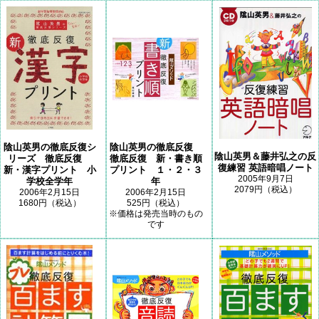
陰山英男の徹底反復シ
陰山英男の徹底反復
陰山英男＆藤井弘之の反
リーズ 徹底反復
徹底反復 新・書き順
復練習 英語暗唱ノート
新・漢字プリント 小
プリント １・２・３
2005年9月7日
学校全学年
年
2079円（税込）
2006年2月15日
2006年2月15日
1680円（税込）
525円（税込）
※価格は発売当時のもの
です