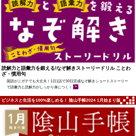
読解力と語彙力を鍛える!なぞ解きストーリードリル ことわ
ざ・慣用句
国語がニガテでも大丈夫！1日1話で30日完成なぞ解きショートストーリー
>
で語彙力と読解力がしっかり身につく！
ビジネスと生活を100%楽しめる！ 陰山手帳2024 1月始まり版