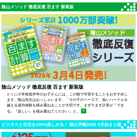
陰山メソッド 徹底反復 百ます 新装版
陰山メソッド 徹底反復 百ます 新装版
とくに小学校低学年のお子さんには、この順で学習することをおすすめし
ます。陰山先生はおっしゃいます。「その子のペースで、低いハードルを
越える成功体験を積み重ねることが大切です。まず十ます計算が『でき
>
る』『楽しい』を積み重ねてください」と。
ビジネスと生活を100%楽しめる！ 陰山手帳2026 4月始まり版