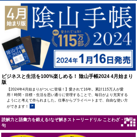
ビジネスと生活を100%楽しめる！ 陰山手帳2024 4月始まり
版
【2024年4月始まりがついに登場！】愛されて16年。累計115万人が愛
用！時間・目標・生活を思い通りに管理することで、毎日がより充実する
ようにと考えて作られました。仕事からプライベートまで、自由な使い方
>
ができます！
読解力と語彙力を鍛える!なぞ解きストーリードリル ことわざ・慣用
句