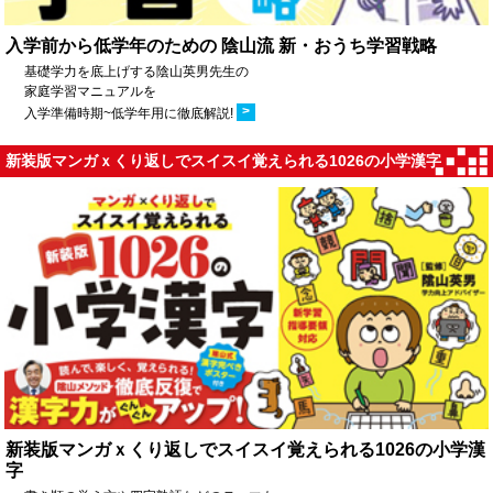
入学前から低学年のための 陰山流 新・おうち学習戦略
基礎学力を底上げする陰山英男先生の
家庭学習マニュアルを
>
入学準備時期~低学年用に徹底解説!
新装版マンガｘくり返しでスイスイ覚えられる1026の小学漢字
新装版マンガｘくり返しでスイスイ覚えられる1026の小学漢
字