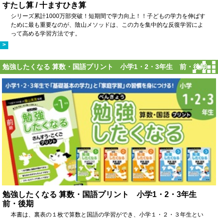
すたし算 / 十ますひき算
シリーズ累計1000万部突破！短期間で学力向上！！子どもの学力を伸ばす
ために最も重要なのが、陰山メソッドは、この力を集中的な反復学習によ
って高める学習方法です。
>
勉強したくなる 算数・国語プリント 小学1・2・3年生 前・後期
勉強したくなる 算数・国語プリント 小学1・2・3年生
前・後期
本書は、裏表の１枚で算数と国語の学習ができ、小学１・２・３年生とい