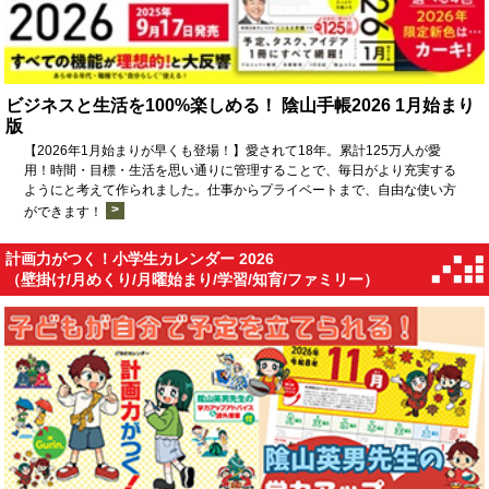
ビジネスと生活を100%楽しめる！ 陰山手帳2026 1月始まり
版
【2026年1月始まりが早くも登場！】愛されて18年。累計125万人が愛
用！時間・目標・生活を思い通りに管理することで、毎日がより充実する
ようにと考えて作られました。仕事からプライベートまで、自由な使い方
>
ができます！
計画力がつく！小学生カレンダー 2026
（壁掛け/月めくり/月曜始まり/学習/知育/ファミリー）