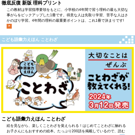
徹底反復 新版 理科プリント
この教材は学習指導要領をもとに、小学校の4年間で習う理科の最も大切な
事がらをピックアップした1冊です。得意な人は先取り学習、苦手な人はさ
かのぼり学習。4年間の理科の最重要ポイントは、これ1冊で決まりです!
>
こども語彙力えほん ことわざ
こども語彙力えほん ことわざ
絵を見ながら、楽しくことわざを覚えられる！はじめてことわざに触れる
お子さんにもおすすめの絵本。たっぷり200語を掲載しているので、読む