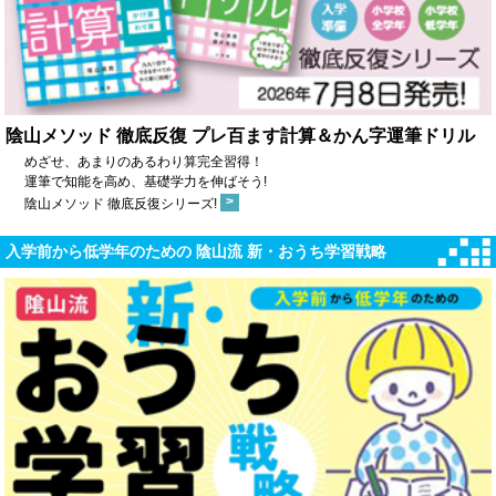
陰山メソッド 徹底反復 プレ百ます計算＆かん字運筆ドリル
めざせ、あまりのあるわり算完全習得！
運筆で知能を高め、基礎学力を伸ばそう!
>
陰山メソッド 徹底反復シリーズ!
入学前から低学年のための 陰山流 新・おうち学習戦略