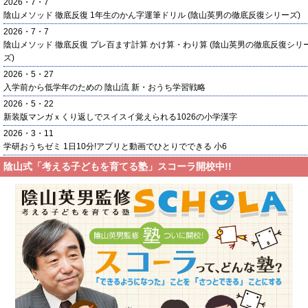
2026・7・7
陰山メソッド 徹底反復 1年生のかん字運筆ドリル (陰山英男の徹底反復シリーズ)
2026・7・7
陰山メソッド 徹底反復 プレ百ます計算 かけ算・わり算 (陰山英男の徹底反復シリ
ズ)
2026・5・27
入学前から低学年のための 陰山流 新・おうち学習戦略
2026・5・22
新装版マンガｘくり返しでスイスイ覚えられる1026の小学漢字
2026・3・11
学研おうちゼミ 1日10分!アプリと動画でひとりでできる 小6
陰山式「考える子どもを育てる塾」スコーラ開校中!!