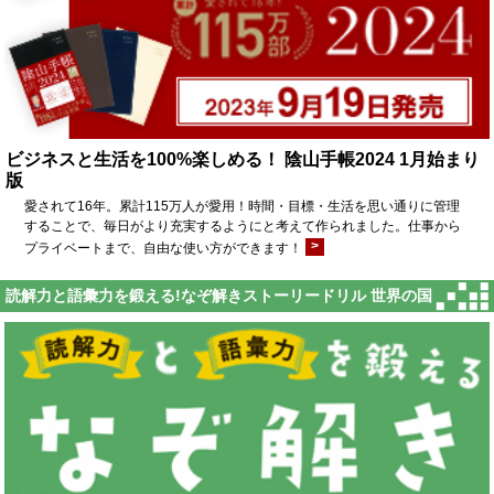
ビジネスと生活を100%楽しめる！ 陰山手帳2024 1月始まり
版
愛されて16年。累計115万人が愛用！時間・目標・生活を思い通りに管理
することで、毎日がより充実するようにと考えて作られました。仕事から
>
プライベートまで、自由な使い方ができます！
読解力と語彙力を鍛える!なぞ解きストーリードリル 世界の国