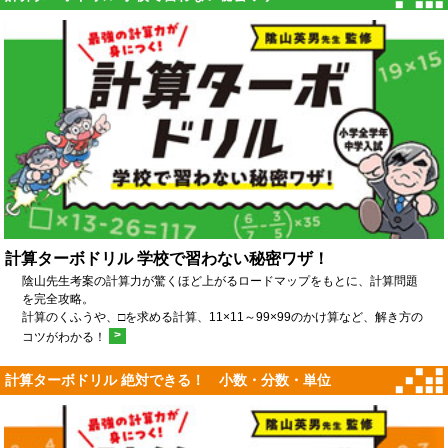
計算ターボドリル 学校で習わない秘密ワザ！
陰山先生考案の計算力が驚くほど上がるロードマップをもとに、計算問題
を完全攻略。
計算のくふうや、□を求める計算、11×11～99×99のかけ算など、解き方の
>
コツがわかる！
計算ターボドリル 絶対できる！ 小数・分数・単位