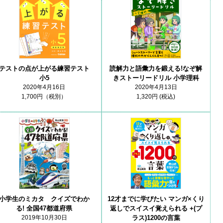
読解力と語彙力を鍛える!なぞ解
テストの点が上がる練習テスト
きストーリードリル 小学理科
小5
2020年4月13日
2020年4月16日
1,320円 (税込)
1,700円（税別）
小学生のミカタ クイズでわか
12才までに学びたい マンガ×くり
る! 全国47都道府県
返しでスイスイ覚えられる +(プ
2019年10月30日
ラス)1200の言葉