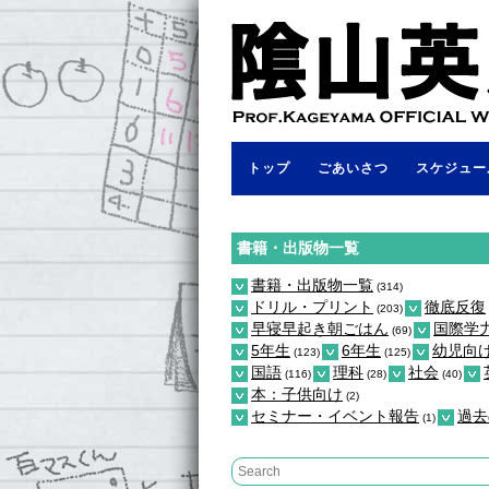
トップ
ごあいさつ
スケジュー
書籍・出版物一覧
書籍・出版物一覧
(314)
ドリル・プリント
徹底反復
(203)
早寝早起き朝ごはん
国際学
(69)
5年生
6年生
幼児向
(123)
(125)
国語
理科
社会
(116)
(28)
(40)
本：子供向け
(2)
セミナー・イベント報告
過去
(1)