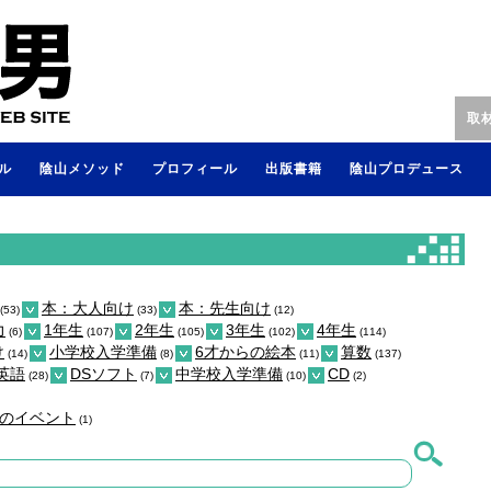
取
ル
陰山メソッド
プロフィール
出版書籍
陰山プロデュース
本：大人向け
本：先生向け
(53)
(33)
(12)
力
1年生
2年生
3年生
4年生
(6)
(107)
(105)
(102)
(114)
け
小学校入学準備
6才からの絵本
算数
(14)
(8)
(11)
(137)
英語
DSソフト
中学校入学準備
CD
(28)
(7)
(10)
(2)
のイベント
(1)