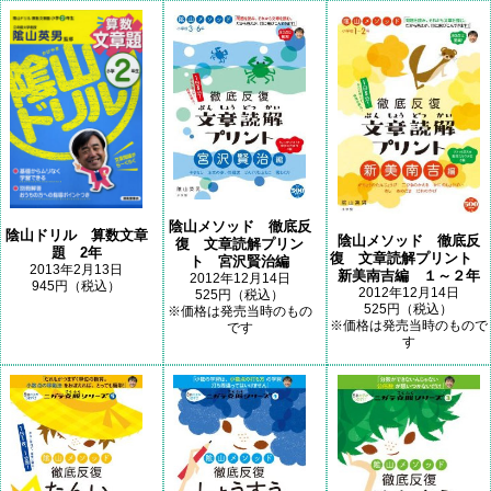
陰山メソッド 徹底反
陰山ドリル 算数文章
陰山メソッド 徹底反
復 文章読解プリン
題 2年
復 文章読解プリント
ト 宮沢賢治編
2013年2月13日
新美南吉編 １～２年
2012年12月14日
945円（税込）
2012年12月14日
525円（税込）
525円（税込）
※価格は発売当時のもの
※価格は発売当時のもので
です
す