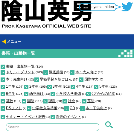
@Kageyama_hideo
メニュー
書籍・出版物一覧
書籍・出版物一覧
(314)
ドリル・プリント
徹底反復
本：大人向け
(203)
(53)
(33)
本：先生向け
早寝早起き朝ごはん
国際学力
(12)
(69)
(6)
1年生
2年生
3年生
4年生
5年生
(107)
(105)
(102)
(114)
(123)
6年生
幼児向け
小学校入学準備
6才からの絵本
(125)
(14)
(8)
(11)
算数
国語
理科
社会
英語
(137)
(116)
(28)
(40)
(28)
DSソフト
中学校入学準備
CD
本：子供向け
(7)
(10)
(2)
(2)
セミナー・イベント報告
過去のイベント
(1)
(1)