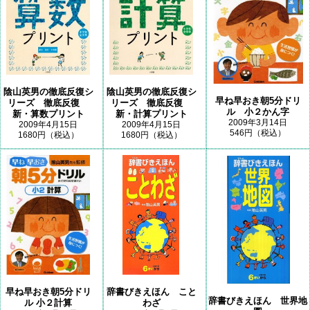
陰山英男の徹底反復シ
陰山英男の徹底反復シ
早ね早おき朝5分ドリ
リーズ 徹底反復
リーズ 徹底反復
ル 小２かん字
新・算数プリント
新・計算プリント
2009年3月14日
2009年4月15日
2009年4月15日
546円（税込）
1680円（税込）
1680円（税込）
早ね早おき朝5分ドリ
辞書びきえほん こと
辞書びきえほん 世界地
ル 小２計算
わざ