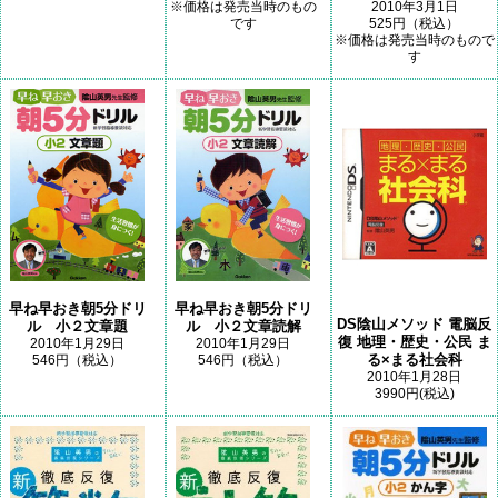
2010年3月1日
※価格は発売当時のもの
525円（税込）
です
※価格は発売当時のもので
す
早ね早おき朝5分ドリ
早ね早おき朝5分ドリ
DS陰山メソッド 電脳反
ル 小２文章題
ル 小２文章読解
復 地理・歴史・公民 ま
2010年1月29日
2010年1月29日
る×まる社会科
546円（税込）
546円（税込）
2010年1月28日
3990円(税込)