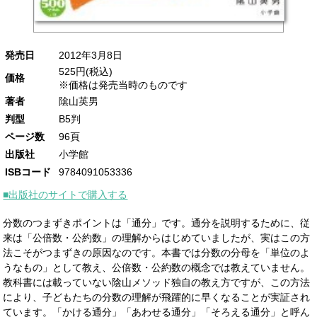
発売日
2012年3月8日
525円(税込)
価格
※価格は発売当時のものです
著者
隂山英男
判型
B5判
ページ数
96頁
出版社
小学館
ISBコード
9784091053336
■出版社のサイトで購入する
分数のつまずきポイントは「通分」です。通分を説明するために、従
来は「公倍数・公約数」の理解からはじめていましたが、実はこの方
法こそがつまずきの原因なのです。本書では分数の分母を「単位のよ
うなもの」として教え、公倍数・公約数の概念では教えていません。
教科書には載っていない陰山メソッド独自の教え方ですが、この方法
により、子どもたちの分数の理解が飛躍的に早くなることが実証され
ています。「かける通分」「あわせる通分」「そろえる通分」と呼ん