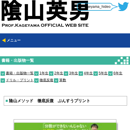
@Kageyama_hideo
メニュー
書籍・出版物一覧
書籍・出版物一覧
1年生
2年生
3年生
4年生
5年生
6年生
ドリル・プリント
徹底反復
算数
■
陰山メソッド 徹底反復 ぶんすうプリント