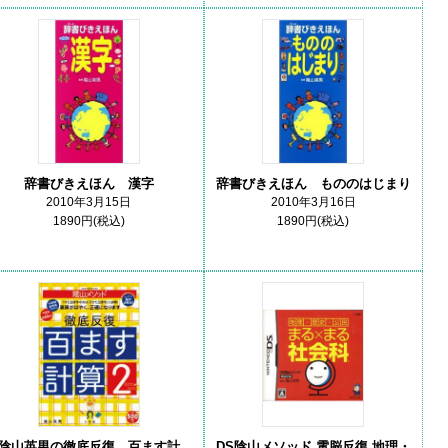
辞書びきえほん 漢字
辞書びきえほん もののはじまり
2010年3月15日
2010年3月16日
1890円(税込)
1890円(税込)
陰山英男の徹底反復 百ます計
DS陰山メソッド 電脳反復 地理・