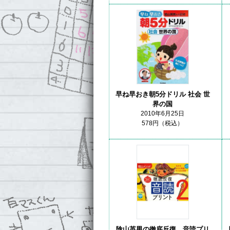
早ね早おき朝5分ドリル 社会 世
界の国
2010年6月25日
578円（税込）
陰山英男の徹底反復 音読プリ