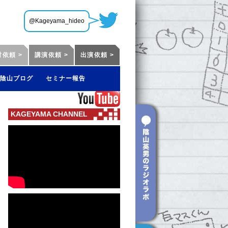
@Kageyama_hideo
材依頼 >
講演依頼 >
出演依頼 >
陰山ブログ
セミナー報告
KAGEYAMA CHANNEL