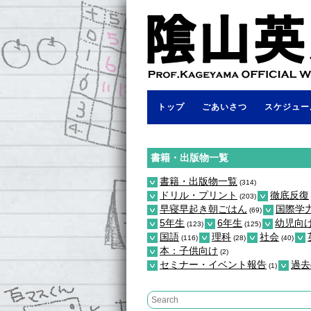
トップ
ごあいさつ
スケジュー
書籍・出版物一覧
書籍・出版物一覧
(314)
ドリル・プリント
徹底反復
(203)
早寝早起き朝ごはん
国際学
(69)
5年生
6年生
幼児向
(123)
(125)
国語
理科
社会
(116)
(28)
(40)
本：子供向け
(2)
セミナー・イベント報告
過去
(1)