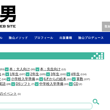
取
ル
陰山メソッド
プロフィール
出版書籍
陰山プロデュース
本：大人向け
本：先生向け
(53)
(33)
(12)
力
1年生
2年生
3年生
4年生
(6)
(107)
(105)
(102)
(114)
け
小学校入学準備
6才からの絵本
算数
(14)
(8)
(11)
(137)
英語
DSソフト
中学校入学準備
CD
(28)
(7)
(10)
(2)
のイベント
(1)