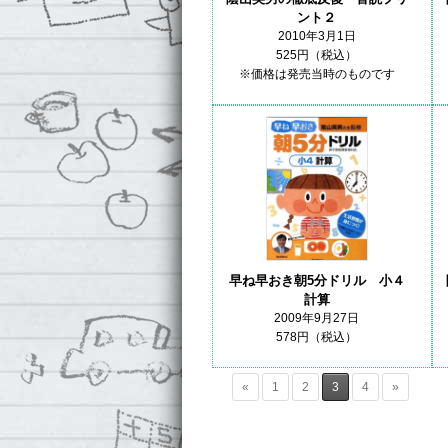
ント２
2010年3月1日
525円（税込）
※価格は発売当時のものです
早ね早おき朝5分ドリル 小４
計算
2009年9月27日
578円（税込）
«
1
2
3
4
»