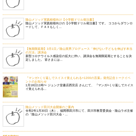
陰山メソッド実践校様向け【小学館ドリル発注書】
陰山メソッド実践校様向けの【小学館ドリル発注書】です。 ココからダウンロ
ードして、ＦＡＸもしく...
【無期限延期】3月1日／陰山英男プロデュース「伸びない子どもを伸ばす本当
の方法」講演会
新型コロナウイルス感染症の拡大に伴い、講演会を無期限延期とすることを決
定しました。 皆さまには...
『マンガ×くり返しでスイスイ覚えられる+1200の言葉』発売記念トークイベ
ントのお知らせ
1月18日11時〜 ジュンク堂書店西宮店 さんにて、 『マンガ×くり返しでスイス
イ覚えられる...
陰山メソッド田川大会開催のご案内
令和2年1月30日（木）、福岡県田川市にて、田川市教育委員会・陰山ラボ主催
の「陰山メソッド田川大会・...