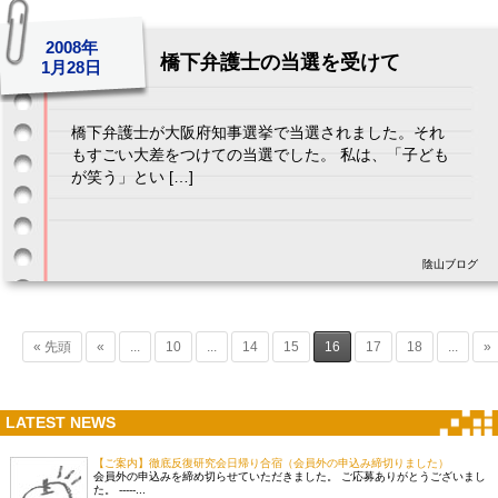
2008年
橋下弁護士の当選を受けて
1月28日
橋下弁護士が大阪府知事選挙で当選されました。それ
もすごい大差をつけての当選でした。 私は、「子ども
が笑う」とい […]
陰山ブログ
« 先頭
«
...
10
...
14
15
16
17
18
...
»
LATEST NEWS
【ご案内】徹底反復研究会日帰り合宿（会員外の申込み締切りました）
会員外の申込みを締め切らせていただきました。 ご応募ありがとうございまし
た。 -----...