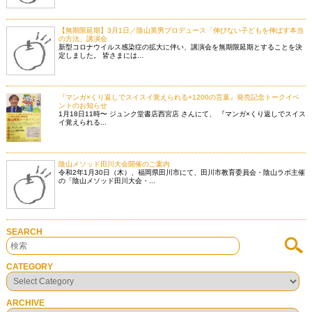
【無期限延期】3月1日／陰山英男プロデュース「伸びない子どもを伸ばす本当
の方法」講演会
新型コロナウイルス感染症の拡大に伴い、講演会を無期限延期とすることを決
定しました。 皆さまには...
『マンガ×くり返しでスイスイ覚えられる+1200の言葉』発売記念トークイベ
ントのお知らせ
1月18日11時〜 ジュンク堂書店西宮店 さんにて、 『マンガ×くり返しでスイス
イ覚えられる...
陰山メソッド田川大会開催のご案内
令和2年1月30日（木）、福岡県田川市にて、田川市教育委員会・陰山ラボ主催
の「陰山メソッド田川大会・...
SEARCH
CATEGORY
ARCHIVE