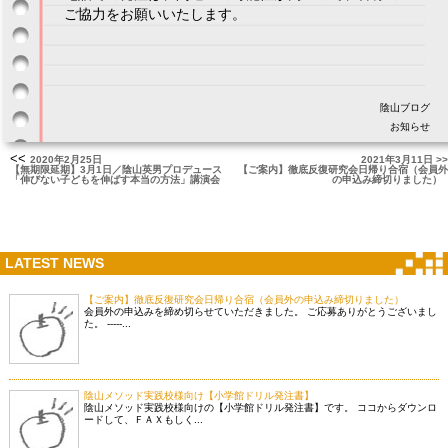
ご協力をお願いいたします。
陰山ブログ
お知らせ
<<
2020年2月25日
2021年3月11日 >>
【無期限延期】3月1日／陰山英男プロデュース
【ご案内】徹底反復研究会日帰り合宿（会員外
「伸びない子どもを伸ばす本当の方法」講演会
の申込み締切りました）
LATEST NEWS
【ご案内】徹底反復研究会日帰り合宿（会員外の申込み締切りました）
会員外の申込みを締め切らせていただきました。 ご応募ありがとうございまし
た。 -----...
陰山メソッド実践校様向け【小学館ドリル発注書】
陰山メソッド実践校様向けの【小学館ドリル発注書】です。 ココからダウンロ
ードして、ＦＡＸもしく...