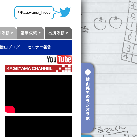
@Kageyama_hideo
材依頼 >
講演依頼 >
出演依頼 >
陰山ブログ
セミナー報告
KAGEYAMA CHANNEL