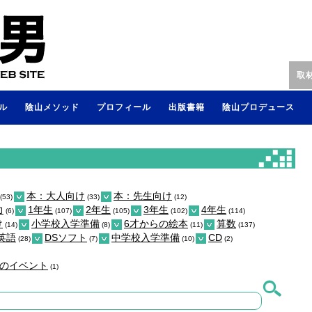
取
ル
陰山メソッド
プロフィール
出版書籍
陰山プロデュース
本：大人向け
本：先生向け
(53)
(33)
(12)
力
1年生
2年生
3年生
4年生
(6)
(107)
(105)
(102)
(114)
け
小学校入学準備
6才からの絵本
算数
(14)
(8)
(11)
(137)
英語
DSソフト
中学校入学準備
CD
(28)
(7)
(10)
(2)
のイベント
(1)