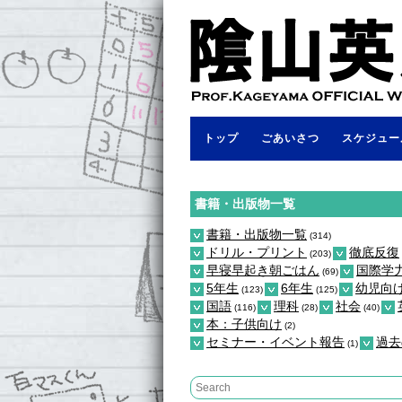
トップ
ごあいさつ
スケジュー
書籍・出版物一覧
書籍・出版物一覧
(314)
ドリル・プリント
徹底反復
(203)
早寝早起き朝ごはん
国際学
(69)
5年生
6年生
幼児向
(123)
(125)
国語
理科
社会
(116)
(28)
(40)
本：子供向け
(2)
セミナー・イベント報告
過去
(1)