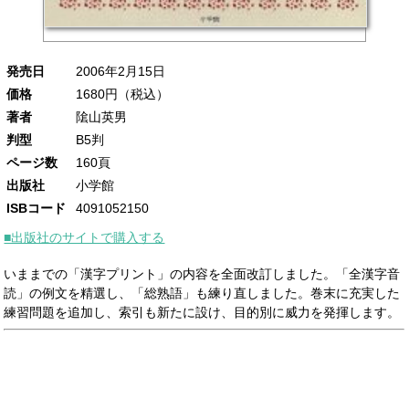
発売日
2006年2月15日
価格
1680円（税込）
著者
隂山英男
判型
B5判
ページ数
160頁
出版社
小学館
ISBコード
4091052150
■出版社のサイトで購入する
いままでの「漢字プリント」の内容を全面改訂しました。「全漢字音
読」の例文を精選し、「総熟語」も練り直しました。巻末に充実した
練習問題を追加し、索引も新たに設け、目的別に威力を発揮します。