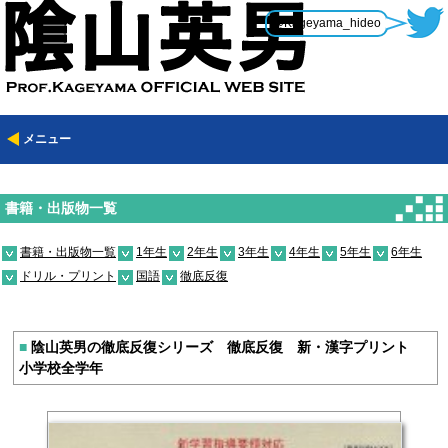
@Kageyama_hideo
メニュー
書籍・出版物一覧
書籍・出版物一覧
1年生
2年生
3年生
4年生
5年生
6年生
ドリル・プリント
国語
徹底反復
■
陰山英男の徹底反復シリーズ 徹底反復 新・漢字プリント
小学校全学年