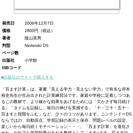
発売日
2006年12月7日
価格
2800円（税込）
著者
陰山英男
判型
Nintendo DS
ページ数
出版社
小学館
ISBコード
■出版社のサイトで購入する
「百ます計算」は、著書「見える学力・見えない学力」で有名な岸本
裕史先生が生み出された計算練習法です。家庭や学校に定着しつつあ
るこの教材で、より確かな効果をあげるためには「欠かさず毎日続け
る」「タイムを記録し、毎日の伸びを実感する」「十・三十・五十・
百ますと段階をふむ」など、少々のコツがあります。ニンテンドーDS
ならではの、自動採点、学習記録の表示と保存、問題レベルの設定、
楽しいから毎日続くモチベーション・・・。「百ます計算」を進化さ
せた、だれでも学習効果があがる教材として「ます×ます 百ます計