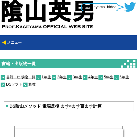
@Kageyama_hideo
メニュー
書籍・出版物一覧
書籍・出版物一覧
1年生
2年生
3年生
4年生
5年生
6年生
DSソフト
算数
■
DS陰山メソッド 電脳反復 ます×ます百ます計算