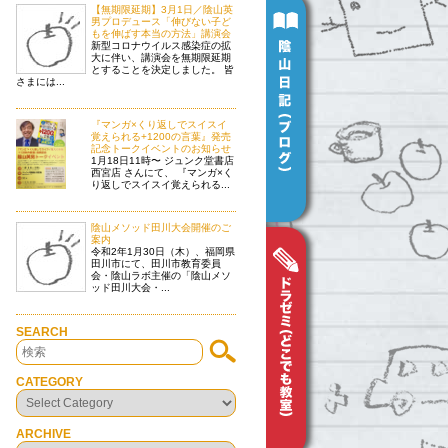
【無期限延期】3月1日／陰山英
男プロデュース「伸びない子ど
もを伸ばす本当の方法」講演会
新型コロナウイルス感染症の拡
大に伴い、講演会を無期限延期
とすることを決定しました。 皆
さまには...
『マンガ×くり返しでスイスイ
覚えられる+1200の言葉』発売
記念トークイベントのお知らせ
1月18日11時〜 ジュンク堂書店
西宮店 さんにて、 『マンガ×く
り返しでスイスイ覚えられる...
陰山メソッド田川大会開催のご
案内
令和2年1月30日（木）、福岡県
田川市にて、田川市教育委員
会・陰山ラボ主催の「陰山メソ
ッド田川大会・...
SEARCH
CATEGORY
ARCHIVE