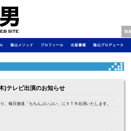
取
ル
陰山メソッド
プロフィール
出版書籍
陰山プロデュース
日(木)テレビ出演のお知らせ
0ごろより、毎日放送「ちちんぷいぷい」にＶＴＲ出演いたします。