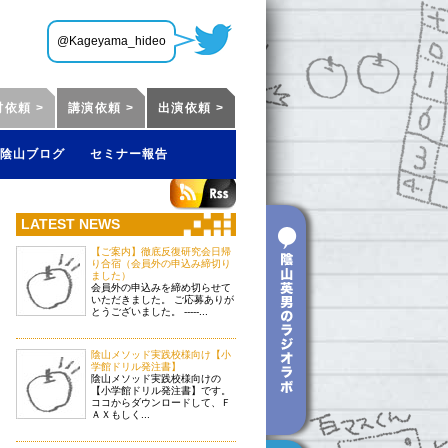
@Kageyama_hideo
材依頼 >
講演依頼 >
出演依頼 >
陰山ブログ
セミナー報告
LATEST NEWS
【ご案内】徹底反復研究会日帰
り合宿（会員外の申込み締切り
ました）
会員外の申込みを締め切らせて
いただきました。 ご応募ありが
とうございました。 -----...
陰山メソッド実践校様向け【小
学館ドリル発注書】
陰山メソッド実践校様向けの
【小学館ドリル発注書】です。
ココからダウンロードして、Ｆ
ＡＸもしく...