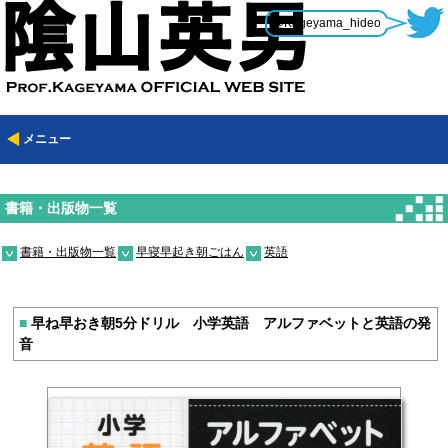
@Kageyama_hideo
メニュー
書籍・出版物一覧
書籍・出版物一覧
早寝早起き朝ごはん
英語
■
早ね早おき朝5分ドリル 小学英語 アルファベットと英語の発
音