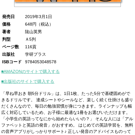
発売日
2019年3月1日
価格
648円（税込）
著者
隂山英男
判型
Ａ5判
ページ数
116貢
出版社
学研プラス
ISBコード
9784053048578
■AMAZONのサイトで購入する
■出版社のサイトで購入する
「早ね早おき 朝5分ドリル」は、1日1枚、たった5分で基礎固めがで
きるドリルです。 達成シートやシールなど、楽しく続く仕掛けも盛り
だくさんなので、毎日の勉強習慣が身につきます。ラインナップも幅
広く対応しているため、お子様に最適な1冊をお選びいただけます。
「小学生の英語ってなにから始めたらいいの？」 そんな人には「アル
ファベットと英語の発音」がおすすめ。 はじめての英語学習を、無料
の音声アプリがしっかりサポート♪ 正しい発音のアドバイスものって