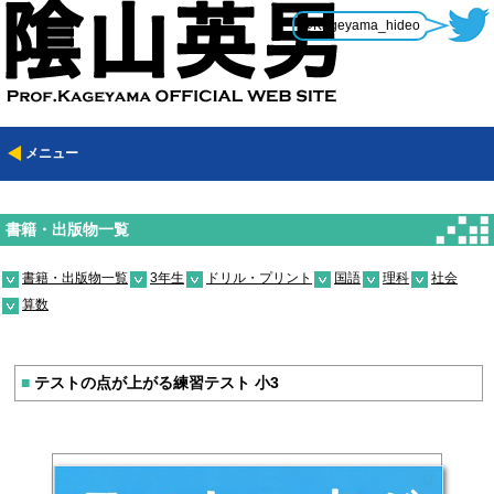
@Kageyama_hideo
メニュー
書籍・出版物一覧
書籍・出版物一覧
3年生
ドリル・プリント
国語
理科
社会
算数
■
テストの点が上がる練習テスト 小3