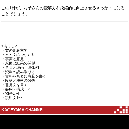
この1冊が、お子さんの読解力を飛躍的に向上させるきっかけになる
ことでしょう。
<もくじ>
・文の組み立て
・文と文のつながり
・事実と意見
・原因と結果の関係
・意見と理由、具体例
・資料の読み取り方
・資料をもとに意見を書く
・段落と段落の関係
・意見文を書く
・要約・構成1~8
・物語1~4
・説明文1~4
KAGEYAMA CHANNEL