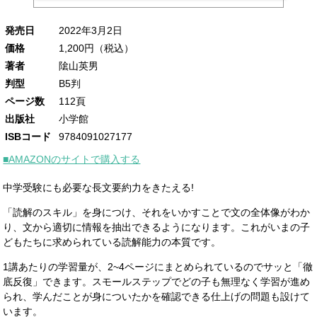
発売日
2022年3月2日
価格
1,200円（税込）
著者
隂山英男
判型
B5判
ページ数
112頁
出版社
小学館
ISBコード
9784091027177
■AMAZONのサイトで購入する
中学受験にも必要な長文要約力をきたえる!
「読解のスキル」を身につけ、それをいかすことで文の全体像がわか
り、文から適切に情報を抽出できるようになります。これがいまの子
どもたちに求められている読解能力の本質です。
1講あたりの学習量が、2~4ページにまとめられているのでサッと「徹
底反復」できます。スモールステップでどの子も無理なく学習が進め
られ、学んだことが身についたかを確認できる仕上げの問題も設けて
います。