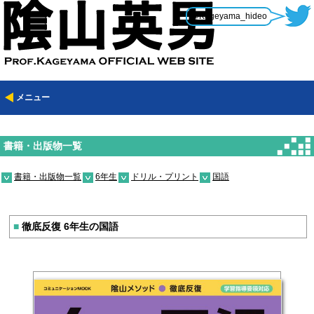
@Kageyama_hideo
メニュー
書籍・出版物一覧
書籍・出版物一覧
6年生
ドリル・プリント
国語
■
徹底反復 6年生の国語