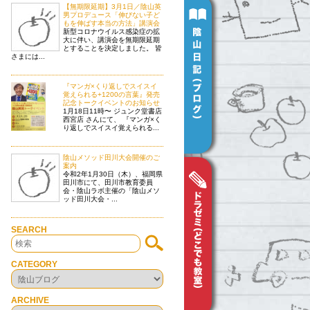
【無期限延期】3月1日／陰山英
男プロデュース「伸びない子ど
もを伸ばす本当の方法」講演会
新型コロナウイルス感染症の拡
大に伴い、講演会を無期限延期
とすることを決定しました。 皆
さまには...
『マンガ×くり返しでスイスイ
覚えられる+1200の言葉』発売
記念トークイベントのお知らせ
1月18日11時〜 ジュンク堂書店
西宮店 さんにて、 『マンガ×く
り返しでスイスイ覚えられる...
陰山メソッド田川大会開催のご
案内
令和2年1月30日（木）、福岡県
田川市にて、田川市教育委員
会・陰山ラボ主催の「陰山メソ
ッド田川大会・...
SEARCH
CATEGORY
ARCHIVE