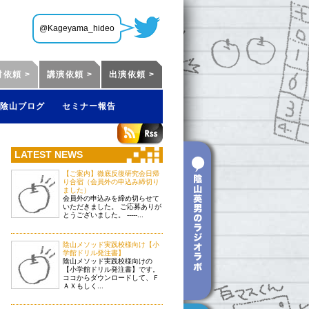
@Kageyama_hideo
材依頼 >
講演依頼 >
出演依頼 >
陰山ブログ
セミナー報告
LATEST NEWS
【ご案内】徹底反復研究会日帰
り合宿（会員外の申込み締切り
ました）
会員外の申込みを締め切らせて
いただきました。 ご応募ありが
とうございました。 -----...
陰山メソッド実践校様向け【小
学館ドリル発注書】
陰山メソッド実践校様向けの
【小学館ドリル発注書】です。
ココからダウンロードして、Ｆ
ＡＸもしく...