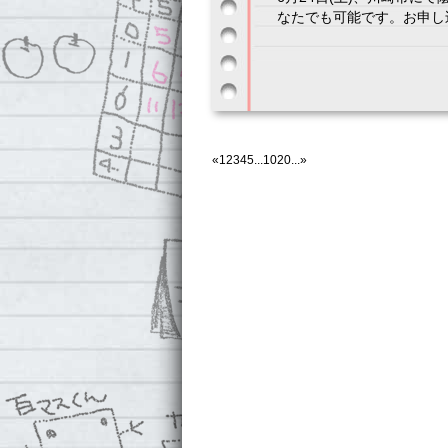
なたでも可能です。お申し込
«
1
2
3
4
5
...
10
20
...
»