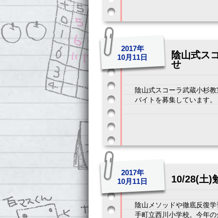
2017年
陰山式ス
10月11日
せ
陰山式スコーラ武蔵小杉教
バイトを募集しています。 以
2017年
10/28
10月11日
陰山メソッドや徹底反復学
手町立西川小学校。今年の全