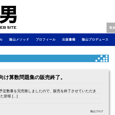
取
ル
陰山メソッド
プロフィール
出版書籍
陰山プロデュース
生向け算数問題集の販売終了。
予定数量を完売致しましたので、販売を終了させていただき
皆様 […]
陰山ブログ