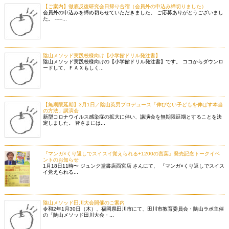
【ご案内】徹底反復研究会日帰り合宿（会員外の申込み締切りました）
会員外の申込みを締め切らせていただきました。 ご応募ありがとうございまし
た。 -----...
陰山メソッド実践校様向け【小学館ドリル発注書】
陰山メソッド実践校様向けの【小学館ドリル発注書】です。 ココからダウンロ
ードして、ＦＡＸもしく...
【無期限延期】3月1日／陰山英男プロデュース「伸びない子どもを伸ばす本当
の方法」講演会
新型コロナウイルス感染症の拡大に伴い、講演会を無期限延期とすることを決
定しました。 皆さまには...
『マンガ×くり返しでスイスイ覚えられる+1200の言葉』発売記念トークイベ
ントのお知らせ
1月18日11時〜 ジュンク堂書店西宮店 さんにて、 『マンガ×くり返しでスイス
イ覚えられる...
陰山メソッド田川大会開催のご案内
令和2年1月30日（木）、福岡県田川市にて、田川市教育委員会・陰山ラボ主催
の「陰山メソッド田川大会・...