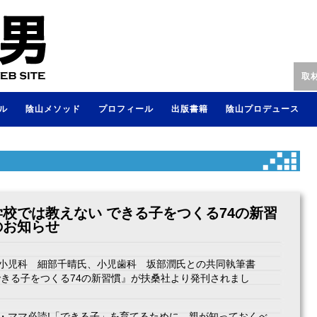
取
ル
陰山メソッド
プロフィール
出版書籍
陰山プロデュース
校では教えない できる子をつくる74の新習
のお知らせ
小児科 細部千晴氏、小児歯科 坂部潤氏との共同執筆書
できる子をつくる74の新習慣』が扶桑社より発刊されまし
・ママ必読!「できる子」を育てるために、親が知っておくべ