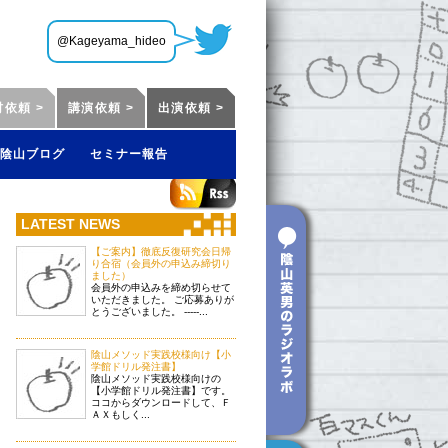
@Kageyama_hideo
材依頼 >
講演依頼 >
出演依頼 >
陰山ブログ
セミナー報告
LATEST NEWS
【ご案内】徹底反復研究会日帰
り合宿（会員外の申込み締切り
ました）
会員外の申込みを締め切らせて
いただきました。 ご応募ありが
とうございました。 -----...
陰山メソッド実践校様向け【小
学館ドリル発注書】
陰山メソッド実践校様向けの
【小学館ドリル発注書】です。
ココからダウンロードして、Ｆ
ＡＸもしく...