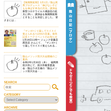
【無期限延期】3月1日／陰山英
男プロデュース「伸びない子ど
もを伸ばす本当の方法」講演会
新型コロナウイルス感染症の拡
大に伴い、講演会を無期限延期
とすることを決定しました。 皆
さまには...
『マンガ×くり返しでスイスイ
覚えられる+1200の言葉』発売
記念トークイベントのお知らせ
1月18日11時〜 ジュンク堂書店
西宮店 さんにて、 『マンガ×く
り返しでスイスイ覚えられる...
陰山メソッド田川大会開催のご
案内
令和2年1月30日（木）、福岡県
田川市にて、田川市教育委員
会・陰山ラボ主催の「陰山メソ
ッド田川大会・...
SEARCH
CATEGORY
ARCHIVE