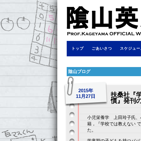
トップ
ごあいさつ
スケジュー
陰山ブログ
2015年
扶桑社『学
11月27日
慣』発刊
小児栄養学 上田玲子氏、
籍，『学校では教えない 
た。
学童期の子どもを持つパパ