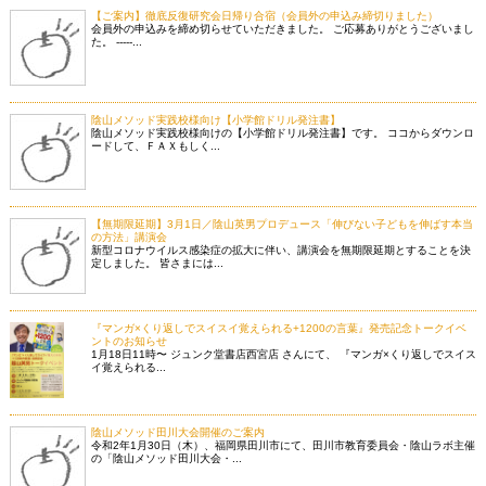
【ご案内】徹底反復研究会日帰り合宿（会員外の申込み締切りました）
会員外の申込みを締め切らせていただきました。 ご応募ありがとうございまし
た。 -----...
陰山メソッド実践校様向け【小学館ドリル発注書】
陰山メソッド実践校様向けの【小学館ドリル発注書】です。 ココからダウンロ
ードして、ＦＡＸもしく...
【無期限延期】3月1日／陰山英男プロデュース「伸びない子どもを伸ばす本当
の方法」講演会
新型コロナウイルス感染症の拡大に伴い、講演会を無期限延期とすることを決
定しました。 皆さまには...
『マンガ×くり返しでスイスイ覚えられる+1200の言葉』発売記念トークイベ
ントのお知らせ
1月18日11時〜 ジュンク堂書店西宮店 さんにて、 『マンガ×くり返しでスイス
イ覚えられる...
陰山メソッド田川大会開催のご案内
令和2年1月30日（木）、福岡県田川市にて、田川市教育委員会・陰山ラボ主催
の「陰山メソッド田川大会・...