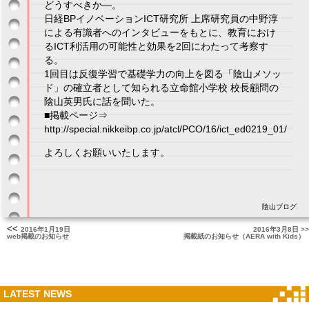
どうすべきか―。
日経BPイノベーションICT研究所 上席研究員の中野淳
による有識者へのインタビューをもとに、教育におけ
るICT利活用の可能性と効果を2回にわたって考察す
る。
1回目は反復学習で基礎学力の向上を図る「陰山メソッ
ド」の確立者として知られる立命館小学校 校長顧問の
陰山英男氏に話を聞いた。
■掲載ページ⇒
http://special.nikkeibp.co.jp/atcl/PCO/16/ict_ed0219_01/
よろしくお願いいたします。
陰山ブログ
<<
2016年1月19日
2016年3月8日 >>
web掲載のお知らせ
掲載紙のお知らせ（AERA with Kids）
LATEST NEWS