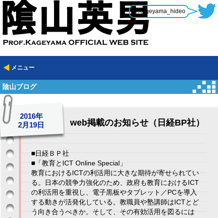
@Kageyama_hideo
メニュー
陰山ブログ
2016年
web掲載のお知らせ（日経BP社）
2月19日
■日経ＢＰ社
■「教育とICT Online Special」
教育におけるICTの利活用に大きな期待が寄せられてい
る。日本の競争力強化のため、政府も教育におけるICT
の利活用を重視し、電子黒板やタブレット／PCを導入
する動きが活発化している。教職員や塾講師はICTとど
う向き合うべきか。そして、その有効活用を図るには