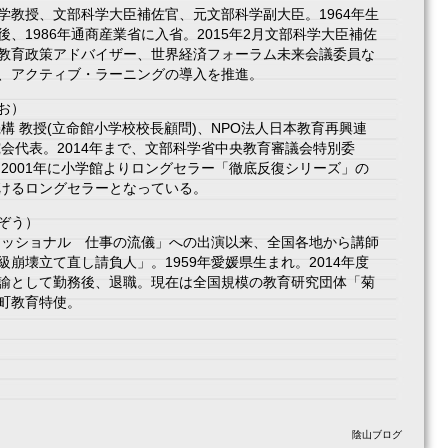
学教授、文部科学大臣補佐官、元文部科学副大臣。1964年生
、1986年通商産業省に入省。2015年2月文部科学大臣補佐
教育政策アドバイザー、世界経済フォーラム未来会議委員な
、アクティブ・ラーニングの導入を推進。
でお）
構 教授(立命館小学校校長顧問)、NPO法人日本教育再興連
会代表。2014年まで、文部科学省中央教育審議会特別委
。2001年に小学館よりロングセラー「徹底反復シリーズ」の
けるロングセラーとなっている。
ぞう）
フェッショナル 仕事の流儀」への出演以来、全国各地から講師
崩壊立て直し請負人」。1959年愛媛県生まれ。2014年度
諭として勤務後、退職。現在は全国規模の教育研究団体「菊
町教育特使。
陰山ブログ