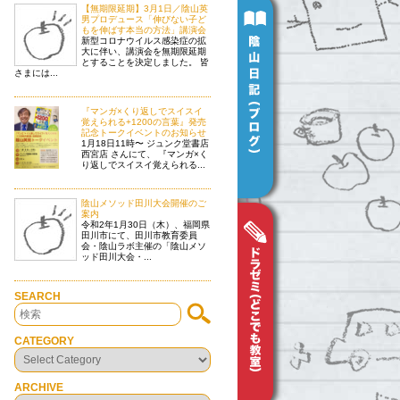
【無期限延期】3月1日／陰山英
男プロデュース「伸びない子ど
もを伸ばす本当の方法」講演会
新型コロナウイルス感染症の拡
大に伴い、講演会を無期限延期
とすることを決定しました。 皆
さまには...
『マンガ×くり返しでスイスイ
覚えられる+1200の言葉』発売
記念トークイベントのお知らせ
1月18日11時〜 ジュンク堂書店
西宮店 さんにて、 『マンガ×く
り返しでスイスイ覚えられる...
陰山メソッド田川大会開催のご
案内
令和2年1月30日（木）、福岡県
田川市にて、田川市教育委員
会・陰山ラボ主催の「陰山メソ
ッド田川大会・...
SEARCH
CATEGORY
ARCHIVE