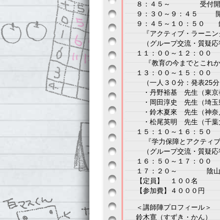
８：４５～ 受付開
９：３０～９：４５ 開
９：４５～１０：５０ 
『アクティブ・ラーニング
（グループ交流・質
１１：００～１２：００ 鈴
『教育の今までとこれか
１３：００～１５：００ 
（一人３０分：発表25分
・丹野裕基 先生（東京
・岡田淳史 先生（埼玉
・鈴木夏來 先生（神奈
・松尾英明 先生（千葉
１５：１０～１６：５０ 
『学力保障とアクティブ
（グループ交流・質疑応
１６：５０～１７：００ 
１７：２０～ 陰山先
【定員】 １００名
【参加費】４０００円
＜講師陣プロフィール＞
鈴木寛（すずき・かん）