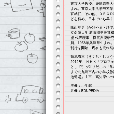
東京大学教授、慶應義塾大
まれ。東京大学法学部卒業後
官就任。その他、ＯＥＣＤ
どを務め、日本でいち早く
隂山英男（かげやま・ひ
立命館大学 教育開発推進機
盟 代表理事、徹底反復研究
員。1958年兵庫県生まれ
刊行を開始。現在も売れ続
菊池省三（きくち・しょう
2012年、ＮＨＫ「プロ
として引っ張りだこの「学級
まで北九州市内の小学校教
池道場」主宰、高知県いの
主催：小学館
共催：EDUPEDIA