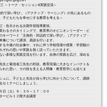
goo.gl/lg15Fl
池省三 ～トーク・セッション&実践交流～
話的で深い学び」（アクティブ・ラーニング）の先にあるもの
、子どもたちを幸せにする教育を考える～
に改訂・告示される次期学習指導要領。
変わるそのタイミングで、教育界のオピニオンリーダー・ビ
のキーワード「主体的・対話的で深い学び」（アクティブ・
来像について講演、鼎談を行います。
する今後の社会像や、それに伴う学校現場や授業・学習観の
れぞれの思いや実践を熱く語っていただきます。
ない多様な実践交流を行います。自身の実践を広げ、深める
。
先生と菊池省三先生の対談。教育現場に大きなインパクトを
られた思い、その技を支える人間像・教育哲学にも迫りま
シュに、子どもと先生が自ら学びに向かう力について、講師
るセミナーにしましょう。
５日（土）９：３０～１７：００
タービル１２階大会議室