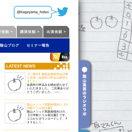
@Kageyama_hideo
材依頼 >
講演依頼 >
出演依頼 >
陰山ブログ
セミナー報告
LATEST NEWS
【ご案内】徹底反復研究会日帰
り合宿（会員外の申込み締切り
ました）
会員外の申込みを締め切らせて
いただきました。 ご応募ありが
とうございました。 -----...
陰山メソッド実践校様向け【小
学館ドリル発注書】
陰山メソッド実践校様向けの
【小学館ドリル発注書】です。
ココからダウンロードして、Ｆ
ＡＸもしく...