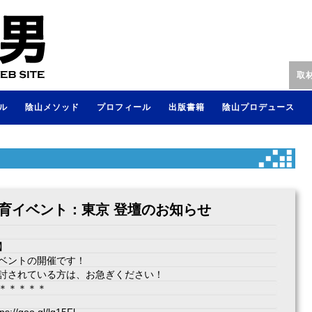
取
ル
陰山メソッド
プロフィール
出版書籍
陰山プロデュース
土)教育イベント：東京 登壇のお知らせ
】
ベントの開催です！
討されている方は、お急ぎください！
＊＊＊＊＊