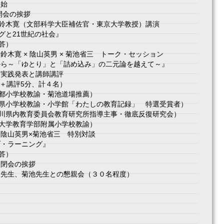
始
会の挨拶
鈴木寛（文部科学大臣補佐官・東京大学教授）講演
と21世紀の社会』
疑応答）
木寛 × 陰山英男 × 菊池省三 トーク・セッション
ら～「ゆとり」と「詰め込み」の二元論を越えて～』
実践発表と講師講評
＋講評5分、計４名）
都小学校教諭・菊池道場推薦）
県小学校教諭・小学館「わたしの教育記録」 特選受賞者）
川県内教育委員会教育研究所指導主事・徹底反復研究会）
大学教育学部附属小学校教諭）
陰山英男×菊池省三 特別対談
・ラーニング』
答）
閉会の挨拶
生、菊池先生との懇親会（３０名程度）