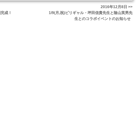
2016年12月8日 >>
画完成！
1/9(月,祝)ビリギャル・坪田信貴先生と陰山英男先
生とのコラボイベントのお知らせ