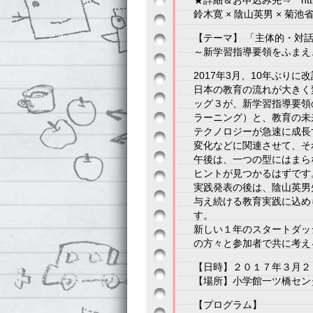
★詳細＆お申込み先⇒ https://
鈴木寛 × 陰山英男 × 菊
【テーマ】 「主体的・対
～新学習指導要領をふまえ
2017年3月、10年ぶり
日本の教育の流れが大きく
ッグ３が、新学習指導要領
ラーニング）と、教育の未
テクノロジーが急速に成長
変化などに関連させて、そ
午後は、一つの型にはまら
ヒントが見つかるはずです
実践発表の後は、陰山英男
与え続ける教育実践に込め
す。
新しい１年のスタートダッ
の方々と参加者で共に考え
【日時】２０１７年３月２
【場所】小学館一ツ橋セン
【プログラム】