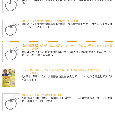
た。 -----...
陰山メソッド実践校様向け【小学館ドリル発注書】
陰山メソッド実践校様向けの【小学館ドリル発注書】です。 ココからダウンロ
ードして、ＦＡＸもしく...
【無期限延期】3月1日／陰山英男プロデュース「伸びない子どもを伸ばす本当
の方法」講演会
新型コロナウイルス感染症の拡大に伴い、講演会を無期限延期とすることを決
定しました。 皆さまには...
『マンガ×くり返しでスイスイ覚えられる+1200の言葉』発売記念トークイベ
ントのお知らせ
1月18日11時〜 ジュンク堂書店西宮店 さんにて、 『マンガ×くり返しでスイス
イ覚えられる...
陰山メソッド田川大会開催のご案内
令和2年1月30日（木）、福岡県田川市にて、田川市教育委員会・陰山ラボ主催
の「陰山メソッド田川大会・...