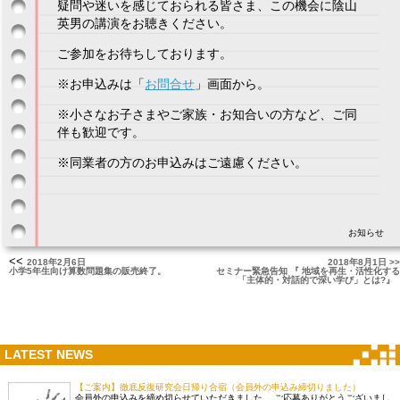
疑問や迷いを感じておられる皆さま、この機会に陰山
英男の講演をお聴きください。
ご参加をお待ちしております。
※お申込みは「
お問合せ
」画面から。
※小さなお子さまやご家族・お知合いの方など、ご同
伴も歓迎です。
※同業者の方のお申込みはご遠慮ください。
お知らせ
<<
2018年2月6日
2018年8月1日 >>
小学5年生向け算数問題集の販売終了。
セミナー緊急告知 『 地域を再生・活性化する
「主体的・対話的で深い学び」とは?』
LATEST NEWS
【ご案内】徹底反復研究会日帰り合宿（会員外の申込み締切りました）
会員外の申込みを締め切らせていただきました。 ご応募ありがとうございまし