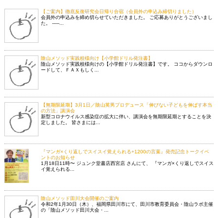
【ご案内】徹底反復研究会日帰り合宿（会員外の申込み締切りました）
会員外の申込みを締め切らせていただきました。 ご応募ありがとうございまし
た。 -----...
陰山メソッド実践校様向け【小学館ドリル発注書】
陰山メソッド実践校様向けの【小学館ドリル発注書】です。 ココからダウンロ
ードして、ＦＡＸもしく...
【無期限延期】3月1日／陰山英男プロデュース「伸びない子どもを伸ばす本当
の方法」講演会
新型コロナウイルス感染症の拡大に伴い、講演会を無期限延期とすることを決
定しました。 皆さまには...
『マンガ×くり返しでスイスイ覚えられる+1200の言葉』発売記念トークイベ
ントのお知らせ
1月18日11時〜 ジュンク堂書店西宮店 さんにて、 『マンガ×くり返しでスイス
イ覚えられる...
陰山メソッド田川大会開催のご案内
令和2年1月30日（木）、福岡県田川市にて、田川市教育委員会・陰山ラボ主催
の「陰山メソッド田川大会・...