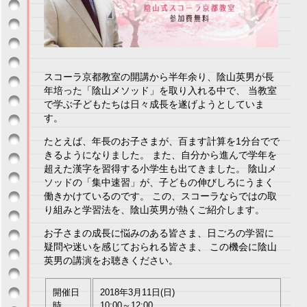
スコーラ京都教室の開講から半年余り、陰山英男が長
年培った「陰山メソッド」を取り入れる中で、 当教室
で学ぶ子どもたちは日々成長を遂げようとしていま
す。
たとえば、年長のお子さまが、百ます計算を1分台でで
きるようになりました。 また、自分から進んで学年を
超えた漢字を習得する小学生も出てきました。 陰山メ
ソッドの「集中速習」が、子どもの伸びしろにうまく
働きかけているのです。 この、スコーラならではの取
り組みと学習法を、陰山英男が熱くご紹介します。
お子さまの成長に悩みのある皆さま、日ごろの学習に
疑問や迷いを感じておられる皆さま、 この機会に陰山
英男の講演をお聴きください。
開催日
2018年3月11日(日)
時
10:00～12:00