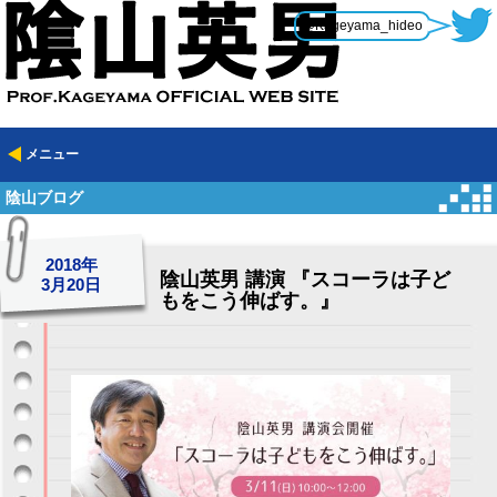
@Kageyama_hideo
メニュー
陰山ブログ
2018年
陰山英男 講演 『スコーラは子ど
3月20日
もをこう伸ばす。』