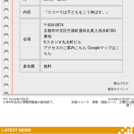
内容
『スコーラは子どもをこう伸ばす。』
〒604-0874
京都市中京区竹屋町通烏丸東入清水町381
番地
会場
Kスタジオ丸太町ビル
アクセスのご案内こちら
Googleマップはこ
ちら
参加費
無料
陰山ブログ
過去のイベント
<<
2018年2月6日
2018年12月3日 >>
小学5年生向け算数問題集の販売終了。
京都スコーラ 算数・国語コース、土曜日も開
講！
LATEST NEWS