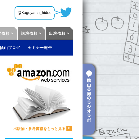
@Kageyama_hideo
材依頼 >
講演依頼 >
出演依頼 >
陰山ブログ
セミナー報告
>
出版物・参考書籍をもっと見る