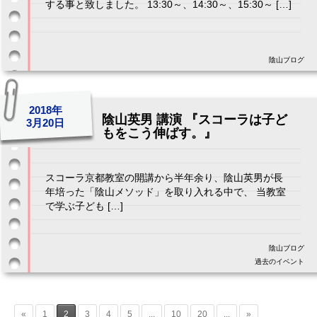
する事と致しました。 13:30～、14:30～、15:30～ […]
陰山ブログ
2018年
陰山英男 講演 『スコーラは子ど
3月20日
もをこう伸ばす。』
スコーラ京都教室の開講から半年余り、陰山英男が長
年培った「陰山メソッド」を取り入れる中で、 当教室
で学ぶ子ども […]
陰山ブログ
過去のイベント
«
1
2
3
4
5
...
10
20
...
»