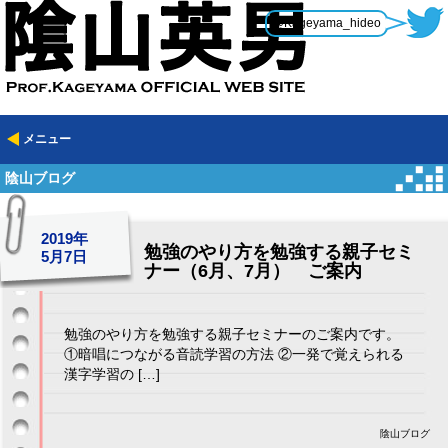
@Kageyama_hideo
メニュー
陰山ブログ
2019年
勉強のやり方を勉強する親子セミ
5月7日
ナー（6月、7月） ご案内
勉強のやり方を勉強する親子セミナーのご案内です。
①暗唱につながる音読学習の方法 ②一発で覚えられる
漢字学習の […]
陰山ブログ