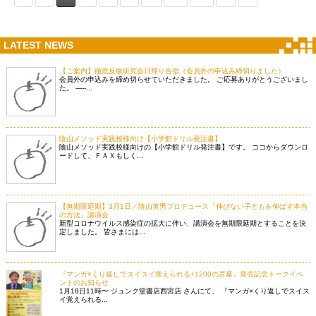
LATEST NEWS
【ご案内】徹底反復研究会日帰り合宿（会員外の申込み締切りました）
会員外の申込みを締め切らせていただきました。 ご応募ありがとうございまし
た。 -----...
陰山メソッド実践校様向け【小学館ドリル発注書】
陰山メソッド実践校様向けの【小学館ドリル発注書】です。 ココからダウンロ
ードして、ＦＡＸもしく...
【無期限延期】3月1日／陰山英男プロデュース「伸びない子どもを伸ばす本当
の方法」講演会
新型コロナウイルス感染症の拡大に伴い、講演会を無期限延期とすることを決
定しました。 皆さまには...
『マンガ×くり返しでスイスイ覚えられる+1200の言葉』発売記念トークイベ
ントのお知らせ
1月18日11時〜 ジュンク堂書店西宮店 さんにて、 『マンガ×くり返しでスイス
イ覚えられる...