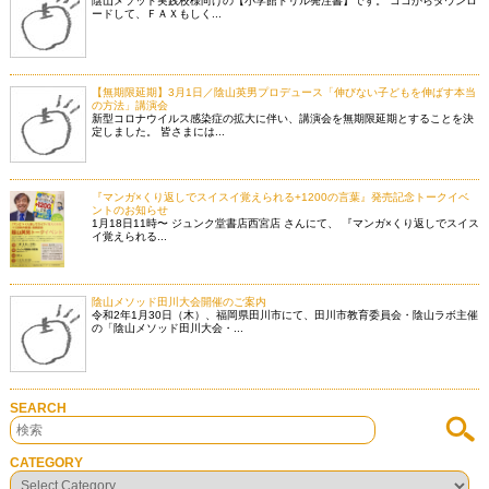
陰山メソッド実践校様向けの【小学館ドリル発注書】です。 ココからダウンロ
ードして、ＦＡＸもしく...
【無期限延期】3月1日／陰山英男プロデュース「伸びない子どもを伸ばす本当
の方法」講演会
新型コロナウイルス感染症の拡大に伴い、講演会を無期限延期とすることを決
定しました。 皆さまには...
『マンガ×くり返しでスイスイ覚えられる+1200の言葉』発売記念トークイベ
ントのお知らせ
1月18日11時〜 ジュンク堂書店西宮店 さんにて、 『マンガ×くり返しでスイス
イ覚えられる...
陰山メソッド田川大会開催のご案内
令和2年1月30日（木）、福岡県田川市にて、田川市教育委員会・陰山ラボ主催
の「陰山メソッド田川大会・...
SEARCH
CATEGORY