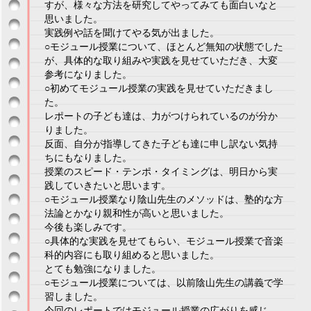
すが、様々な方法を研究してやってみても面白いなと
思いました。
実践例や話を聞けてやる気が出ました。
○モジュール授業について、ほとんど無知の状態でした
が、具体的な取り組みや実践を見せていただき、大変
参考になりました。
○初めてモジュール授業の実践を見せていただきまし
た。
レポートの子ども達は、力がつけられているのが分か
りました。
反面、自分が指導してきた子ども達に申し訳ない気持
ちにもなりました。
授業のスピード・テンポ・タイミングは、明日から実
践していきたいと思います。
○モジュール授業なり陰山先生のメソッドは、塾的な方
法論とかなり親和性が高いと思いました。
今後も楽しみです。
○具体的な実践を見せてもらい、モジュール授業で音楽
科的内容にも取り組めると思いました。
とても勉強になりました。
○モジュール授業については、以前陰山先生の講義で学
習しました。
今回のレポートではモジュール授業の広がりを感じ、