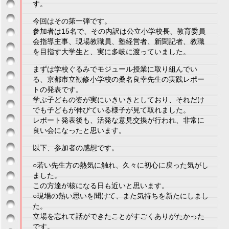
す。
今回はその第一弾です。
参加者は15名で、その内訳は公立小学校長、教育委員
会指導主事、現場教職員、塾経営者、新聞記者、教職
を目指す大学生と、実に多岐に渡っていました。
まずは学校ぐるみでモジュール授業に取り組んでい
る、京都市立勧修小学校の桑名良幸先生の実践レポー
トの発表です。
学ぶ子どもの姿が実にいきいきとしており、それだけ
でも子どもが伸びている様子が見て取れました。
レポート発表後も、活発な意見交換が行われ、非常に
良い会になったと思います。
以下、参加者の感想です。
○若い先生方の熱気に触れ、久々に初心に戻った気がし
ました。
この方達が核になる日も近いと思います。
○現場の熱い思いを聞けて、また気持ちを新たにしまし
た。
立場を忘れて話ができたことがすごくありがたかった
です。