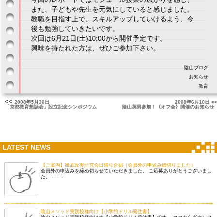
また、子どもや先生を元気にしていると感じました。
教職を目指す上で、スキルアップしていけるよう、今
後も勉強していきたいです。
次回は6月21日(土)10:00から開催予定です。
興味を持たれた方は、ぜひご参加下さい。
陰山ブログ
お知らせ
教育
<<
2008年5月30日
2008年6月10日 >>
「京都教育懇話会」設立記念シンポジウム
陰山英男参加！《オフ会》開催のお知らせ
LATEST NEWS
【ご案内】徹底反復研究会日帰り合宿（会員外の申込み締切りました）
会員外の申込みを締め切らせていただきました。 ご応募ありがとうございまし
た。 -----...
陰山メソッド実践校様向け【小学館ドリル発注書】