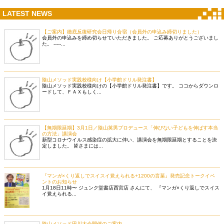
LATEST NEWS
【ご案内】徹底反復研究会日帰り合宿（会員外の申込み締切りました）
会員外の申込みを締め切らせていただきました。 ご応募ありがとうございまし
た。 -----...
陰山メソッド実践校様向け【小学館ドリル発注書】
陰山メソッド実践校様向けの【小学館ドリル発注書】です。 ココからダウンロ
ードして、ＦＡＸもしく...
【無期限延期】3月1日／陰山英男プロデュース「伸びない子どもを伸ばす本当
の方法」講演会
新型コロナウイルス感染症の拡大に伴い、講演会を無期限延期とすることを決
定しました。 皆さまには...
『マンガ×くり返しでスイスイ覚えられる+1200の言葉』発売記念トークイベ
ントのお知らせ
1月18日11時〜 ジュンク堂書店西宮店 さんにて、 『マンガ×くり返しでスイス
イ覚えられる...
陰山メソッド田川大会開催のご案内