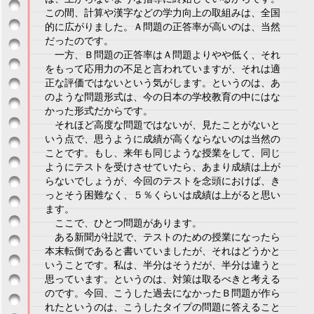
この間、計算や漢字などの学力向上の取組みは、全国
的に広がりました。Ａ問題の正答率が高いのは、当然
だったのです。
一方、Ｂ問題の正答率はＡ問題よりやや低く、それ
をもって応用力の不足と言われていますが、それは適
正な評価ではないという気がします。というのは、あ
のような問題形式は、今の日本の学校教育の中にはな
かった形式だからです。
それほど高度な問題ではないが、見たことがないと
いう点で、思うように成績が高くならないのは当然の
ことです。もし、来年も同じような授業をして、同じ
ようにテストを受けさせていたら、あまり成績は上が
らないでしょうが、今回のテストを念頭におけば、き
っとそう困難なく、５％くらいは成績は上がると思い
ます。
ここで、ひとつ問題があります。
ある新聞が社説で、テストのための授業になったら
本末転倒であると書いていましたが、それはどうかと
いうことです。私は、半分はそうだが、半分は違うと
思っています。というのは、対策は取るべきと考える
のです。今回、こうした過去になかったＢ問題が作ら
れたというのは、こうしたタイプの問題に答えること