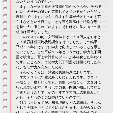
ないというものでした。
まず、なぜＡ問題の正答率が高かったのか。その理
由は、各学校の努力が定着してきているからだと私は
理解しています。今や、百ます計算が子どもの心を荒
らすなどという勝手なことを言う教師は、特別な思い
を持つ人に限られています。それほどに学力向上の取
組みは浸透しました。
このテストの前、文部科学省は、５０万人を対象と
して教育課程実施状況調査を行いました。その結果、
平成１５年にはすでに学力は向上していることを示し
ていました。この平成１５年というのは、学力低下問
題が噴出し、百ます計算のブ－ムが本格化した年なの
です。ところが、その学力低下問題が話題になった年
に、なぜ学力が高かったのか。
そのからくりは、試験の実施時期にあります。
学力テストは年度の終わりに行われます。つまり、
平成１５年度といっても、実際は平成１６年の２月に
行われています。それは学力低下問題が噴出して約１
年後ということで、その一年で学力向上の取組みが行
われ、子どもの学力は伸びていたのです。
何度も言いますが、知識理解などの成績は、きちん
とした実践を行えばすぐに上がります。上がらないの
は、上がらないような指導に終始しているからです。