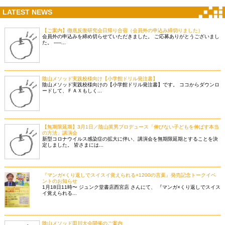
LATEST NEWS
【ご案内】徹底反復研究会日帰り合宿（会員外の申込み締切りました）
会員外の申込みを締め切らせていただきました。 ご応募ありがとうございまし
た。 -----...
陰山メソッド実践校様向け【小学館ドリル発注書】
陰山メソッド実践校様向けの【小学館ドリル発注書】です。 ココからダウンロ
ードして、ＦＡＸもしく...
【無期限延期】3月1日／陰山英男プロデュース「伸びない子どもを伸ばす本当
の方法」講演会
新型コロナウイルス感染症の拡大に伴い、講演会を無期限延期とすることを決
定しました。 皆さまには...
『マンガ×くり返しでスイスイ覚えられる+1200の言葉』発売記念トークイベ
ントのお知らせ
1月18日11時〜 ジュンク堂書店西宮店 さんにて、 『マンガ×くり返しでスイス
イ覚えられる...
陰山メソッド田川大会開催のご案内