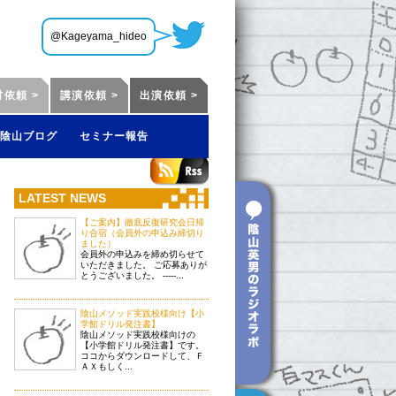
@Kageyama_hideo
材依頼 >
講演依頼 >
出演依頼 >
陰山ブログ
セミナー報告
LATEST NEWS
【ご案内】徹底反復研究会日帰
り合宿（会員外の申込み締切り
ました）
会員外の申込みを締め切らせて
いただきました。 ご応募ありが
とうございました。 -----...
陰山メソッド実践校様向け【小
学館ドリル発注書】
陰山メソッド実践校様向けの
【小学館ドリル発注書】です。
ココからダウンロードして、Ｆ
ＡＸもしく...