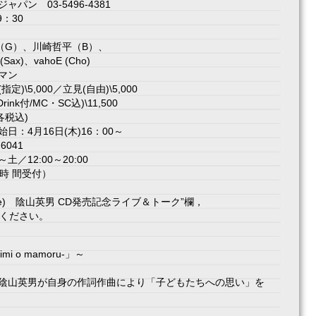
ン 03-5496-4381
：30
（G）、川崎哲平（B）、
)、vahoE (Cho)
マン
\5,000／立見(自由)\5,000
・1Drink付/MC・SC込)\11,500
各税込)
：4月16日(木)16：00～
6041
12:00～20:00
時 間受付）
Tue) 陰山英男 CD発売記念ライブ＆トーク”欄，
込みください。
i o mamoru-」～
陰山英男が自身の作詞作曲により「子どもたちへの思い」を