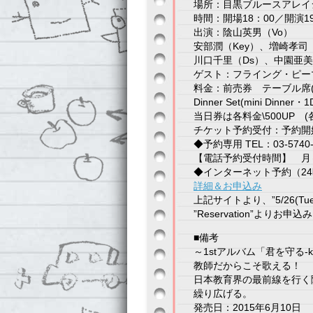
場所：目黒ブルースアレイジャパ
時間：開場18：00／開演19
出演：陰山英男（Vo）
安部潤（Key）、増崎孝司
川口千里（Ds）、中園亜美(Sax
ゲスト：フライング・ピー
料金：前売券 テーブル席(指定)
Dinner Set(mini Dinner
当日券は各料金\500UP (
チケット予約受付：予約開始日
◆予約専用 TEL：03-5740-
【電話予約受付時間】 月～土／
◆インターネット予約（24
詳細＆お申込み
上記サイトより、”5/26(
”Reservation”よりお申
■備考
～1stアルバム「君を守る-kim
教師だからこそ歌える！
日本教育界の最前線を行く
繰り広げる。
発売日：2015年6月10日