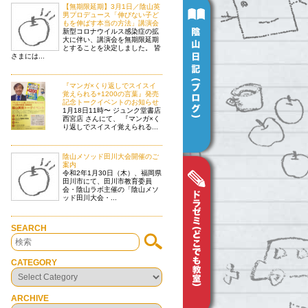
【無期限延期】3月1日／陰山英
男プロデュース「伸びない子ど
もを伸ばす本当の方法」講演会
新型コロナウイルス感染症の拡
大に伴い、講演会を無期限延期
とすることを決定しました。 皆
さまには...
『マンガ×くり返しでスイスイ
覚えられる+1200の言葉』発売
記念トークイベントのお知らせ
1月18日11時〜 ジュンク堂書店
西宮店 さんにて、 『マンガ×く
り返しでスイスイ覚えられる...
陰山メソッド田川大会開催のご
案内
令和2年1月30日（木）、福岡県
田川市にて、田川市教育委員
会・陰山ラボ主催の「陰山メソ
ッド田川大会・...
SEARCH
CATEGORY
ARCHIVE