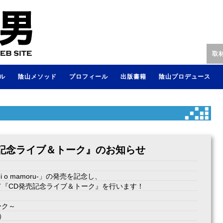
取
ル
陰山メソッド
プロフィール
出版書籍
陰山プロデュース
売記念ライブ＆トーク』のお知らせ
i o mamoru-」の発売を記念し、
にて『CD発売記念ライブ＆トーク』を行います！
ーク～
）