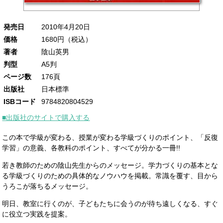
発売日
2010年4月20日
価格
1680円（税込）
著者
陰山英男
判型
A5判
ページ数
176頁
出版社
日本標準
ISBコード
9784820804529
■出版社のサイトで購入する
この本で学級が変わる、授業が変わる学級づくりのポイント、「反復
学習」の意義、各教科のポイント、すべてが分かる一冊!!
若き教師のための陰山先生からのメッセージ。学力づくりの基本とな
る学級づくりのための具体的なノウハウを掲載。常識を覆す、目から
うろこが落ちるメッセージ。
明日、教室に行くのが、子どもたちに会うのが待ち遠しくなる、すぐ
に役立つ実践を提案。