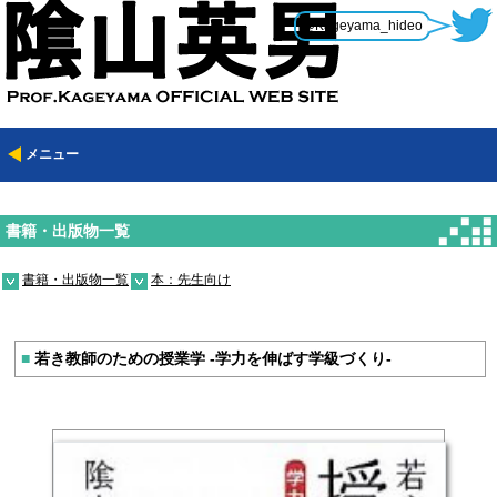
@Kageyama_hideo
メニュー
書籍・出版物一覧
書籍・出版物一覧
本：先生向け
■
若き教師のための授業学 -学力を伸ばす学級づくり-