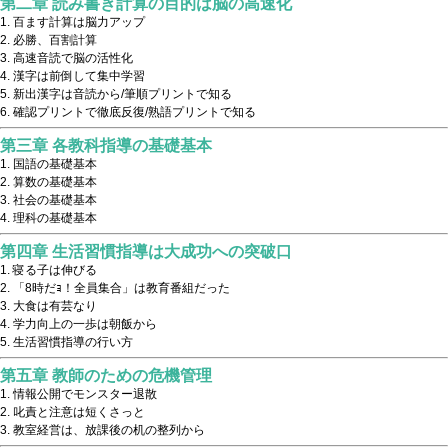
第二章 読み書き計算の目的は脳の高速化
百ます計算は脳力アップ
必勝、百割計算
高速音読で脳の活性化
漢字は前倒して集中学習
新出漢字は音読から/筆順プリントで知る
確認プリントで徹底反復/熟語プリントで知る
第三章 各教科指導の基礎基本
国語の基礎基本
算数の基礎基本
社会の基礎基本
理科の基礎基本
第四章 生活習慣指導は大成功への突破口
寝る子は伸びる
「8時だｮ！全員集合」は教育番組だった
大食は有芸なり
学力向上の一歩は朝飯から
生活習慣指導の行い方
第五章 教師のための危機管理
情報公開でモンスター退散
叱責と注意は短くさっと
教室経営は、放課後の机の整列から