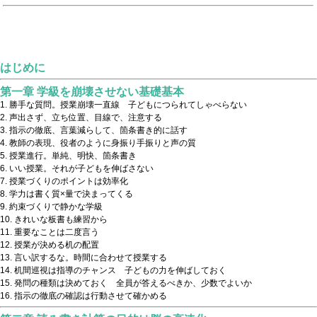
はじめに
第一章 学級を崩壊させない基礎基本
勝手な質問。授業崩壊一直線 子どもにつられてしゃべらない
声出さず、立ち位置、目線で、注意する
指示の徹底、言葉減らして、箇条書き的に話す
教師の表現、役者のように身振り手振りと声の質
授業進行。単純、明快、箇条書き
いい授業。それが子どもを伸ばさない
授業づくりのポイントは効率化
学力は書く質×量で決まってくる
約束づくりで静かな学級
きれいな板書も練習から
重要なことは二度言う
授業が決める机の配置
言い訳するな。時間に合わせて授業する
机間巡視は指導のチャンス 子どもの力を伸ばしておく
発問の種類は決めておく 全員が答えるべきか、少数でよいか
指示の徹底の確認は行動させて確かめる