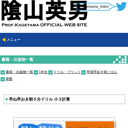
@Kageyama_hideo
メニュー
書籍・出版物一覧
書籍・出版物一覧
1年生
ドリル・プリント
早寝早起き朝ごはん
算数
■
早ね早おき朝５分ドリル 小３計算