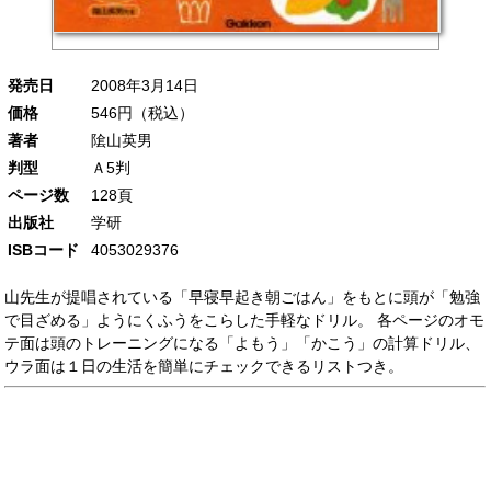
発売日
2008年3月14日
価格
546円（税込）
著者
隂山英男
判型
Ａ5判
ページ数
128頁
出版社
学研
ISBコード
4053029376
山先生が提唱されている「早寝早起き朝ごはん」をもとに頭が「勉強
で目ざめる」ようにくふうをこらした手軽なドリル。 各ページのオモ
テ面は頭のトレーニングになる「よもう」「かこう」の計算ドリル、
ウラ面は１日の生活を簡単にチェックできるリストつき。