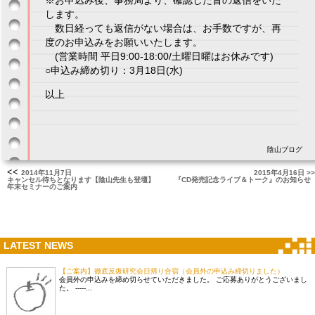
※お申込み後、事務局より、確認した旨の返信をいた
します。
数日経っても返信がない場合は、お手数ですが、再
度のお申込みをお願いいたします。
(営業時間 平日9:00-18:00/土曜日曜はお休みです)
○申込み締め切り：3月18日(水)
以上
陰山ブログ
<<
2014年11月7日
2015年4月16日 >>
キャンセル待ちとなります【陰山先生も登壇】
『CD発売記念ライブ＆トーク』のお知らせ
年末セミナーのご案内
LATEST NEWS
【ご案内】徹底反復研究会日帰り合宿（会員外の申込み締切りました）
会員外の申込みを締め切らせていただきました。 ご応募ありがとうございまし
た。 -----...