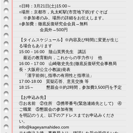
○日時：3月21日(土)15:00～
○場所：京都市，丸太町駅(市営地下鉄)すぐそば
※参加者のみ、場所の詳細をお伝えします。
○参加費：徹底反復研究会会員→無料
会員外→500円
【タイムスケジュール】※内容及び時間に変更が生じ
る場合もあります
15:00－16:00 陰山英男先生 講話
最近の教育動向，これからの学力作り 他
16:00－17:00 山崎敬史先生(徹底反復研究会事務局
長・大阪府公立小教諭)発表
「漢字前倒し指導の有用性と指導法」
17:00-18:00 質疑応答、意見交換 等
18:15～ 懇親会※約2時間，参加費3,500円を予定
【お申込み先】
①お名前 ②住所 ③携帯番号(緊急連絡先として) ④
ご職業 ⑤懇親会の参加有無
を明記のうえ、以下のアドレスまでお申込みくださ
い。
info@kageyamahideo.com