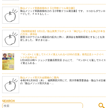
陰山メソッド実践校様向け【小学館ドリル発注書】
陰山メソッド実践校様向けの【小学館ドリル発注書】です。 ココからダウンロ
ードして、ＦＡＸもしく...
【無期限延期】3月1日／陰山英男プロデュース「伸びない子どもを伸ばす本当
の方法」講演会
新型コロナウイルス感染症の拡大に伴い、講演会を無期限延期とすることを決
定しました。 皆さまには...
『マンガ×くり返しでスイスイ覚えられる+1200の言葉』発売記念トークイベ
ントのお知らせ
1月18日11時〜 ジュンク堂書店西宮店 さんにて、 『マンガ×くり返しでスイス
イ覚えられる...
陰山メソッド田川大会開催のご案内
令和2年1月30日（木）、福岡県田川市にて、田川市教育委員会・陰山ラボ主催
の「陰山メソッド田川大会・...
SEARCH