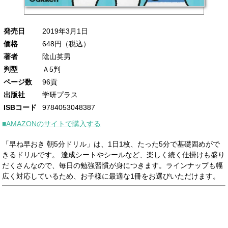
発売日
2019年3月1日
価格
648円（税込）
著者
隂山英男
判型
Ａ5判
ページ数
96貢
出版社
学研プラス
ISBコード
9784053048387
■AMAZONのサイトで購入する
「早ね早おき 朝5分ドリル」は、1日1枚、たった5分で基礎固めがで
きるドリルです。 達成シートやシールなど、楽しく続く仕掛けも盛り
だくさんなので、毎日の勉強習慣が身につきます。ラインナップも幅
広く対応しているため、お子様に最適な1冊をお選びいただけます。