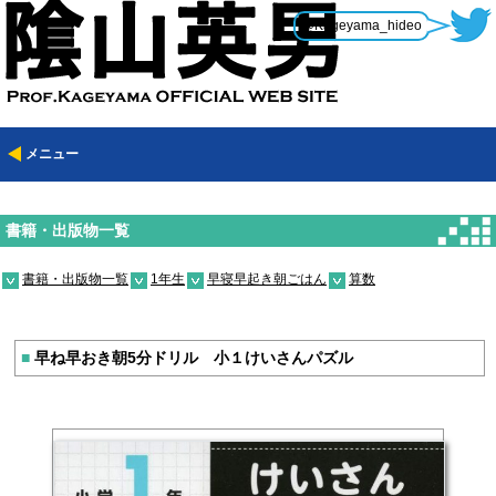
@Kageyama_hideo
メニュー
書籍・出版物一覧
書籍・出版物一覧
1年生
早寝早起き朝ごはん
算数
■
早ね早おき朝5分ドリル 小１けいさんパズル