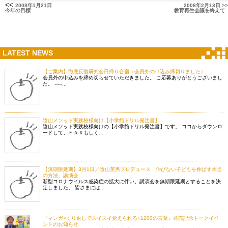
<<
2008年1月21日
2008年2月13日 >>
今年の目標
教育再生会議を終えて
LATEST NEWS
【ご案内】徹底反復研究会日帰り合宿（会員外の申込み締切りました）
会員外の申込みを締め切らせていただきました。 ご応募ありがとうございまし
た。 -----...
陰山メソッド実践校様向け【小学館ドリル発注書】
陰山メソッド実践校様向けの【小学館ドリル発注書】です。 ココからダウンロ
ードして、ＦＡＸもしく...
【無期限延期】3月1日／陰山英男プロデュース「伸びない子どもを伸ばす本当
の方法」講演会
新型コロナウイルス感染症の拡大に伴い、講演会を無期限延期とすることを決
定しました。 皆さまには...
『マンガ×くり返しでスイスイ覚えられる+1200の言葉』発売記念トークイベ
ントのお知らせ