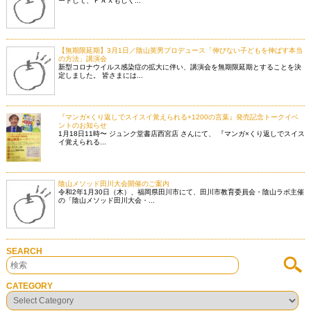
ードして、ＦＡＸもしく...
【無期限延期】3月1日／陰山英男プロデュース「伸びない子どもを伸ばす本当
の方法」講演会
新型コロナウイルス感染症の拡大に伴い、講演会を無期限延期とすることを決
定しました。 皆さまには...
『マンガ×くり返しでスイスイ覚えられる+1200の言葉』発売記念トークイベ
ントのお知らせ
1月18日11時〜 ジュンク堂書店西宮店 さんにて、 『マンガ×くり返しでスイス
イ覚えられる...
陰山メソッド田川大会開催のご案内
令和2年1月30日（木）、福岡県田川市にて、田川市教育委員会・陰山ラボ主催
の「陰山メソッド田川大会・...
SEARCH
CATEGORY