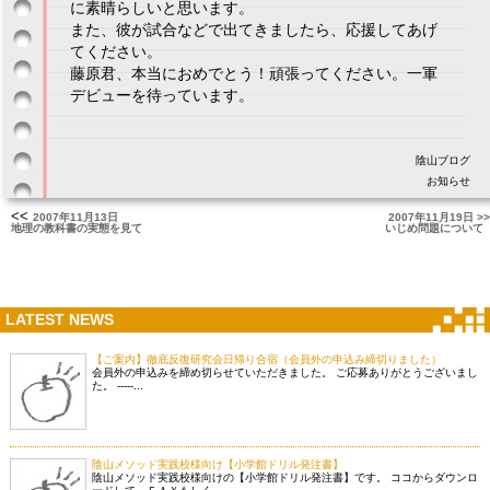
に素晴らしいと思います。
また、彼が試合などで出てきましたら、応援してあげ
てください。
藤原君、本当におめでとう！頑張ってください。一軍
デビューを待っています。
陰山ブログ
お知らせ
<<
2007年11月13日
2007年11月19日 >>
地理の教科書の実態を見て
いじめ問題について
LATEST NEWS
【ご案内】徹底反復研究会日帰り合宿（会員外の申込み締切りました）
会員外の申込みを締め切らせていただきました。 ご応募ありがとうございまし
た。 -----...
陰山メソッド実践校様向け【小学館ドリル発注書】
陰山メソッド実践校様向けの【小学館ドリル発注書】です。 ココからダウンロ