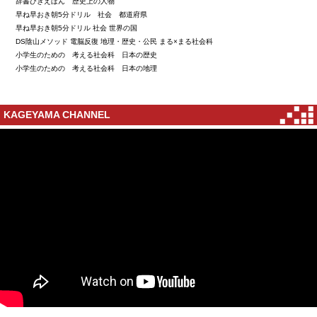
辞書びきえほん 歴史上の人物
早ね早おき朝5分ドリル 社会 都道府県
早ね早おき朝5分ドリル 社会 世界の国
DS陰山メソッド 電脳反復 地理・歴史・公民 まる×まる社会科
小学生のための 考える社会科 日本の歴史
小学生のための 考える社会科 日本の地理
KAGEYAMA CHANNEL