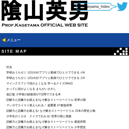
@Kageyama_hideo
メニュー
SITE MAP
社会
学研おうちゼミ 1日10分!アプリと動画でひとりでできる 小6
学研おうちゼミ 1日10分!アプリと動画でひとりでできる 小5
マインクラフトで頭がよくなる 学べるクイズ366日
かってに頭がよくなる まちがいさがし
改訂版 小学校の総復習が7日間でできる本
読解力と語彙力を鍛える!なぞ解きストーリードリル 世界の国
マンガでスイスイ覚えられる！ 超重要 47都道府県
読解力と語彙力を鍛える! なぞ解きストーリードリル 日本の歴史人物
小学生のミカタ クイズでわかる! 世界の国と国旗
読解力と語彙力を鍛える!なぞ解きストーリードリル 都道府県
読解力と語彙力を鍛える!なぞ解きストーリードリル 小学歴史