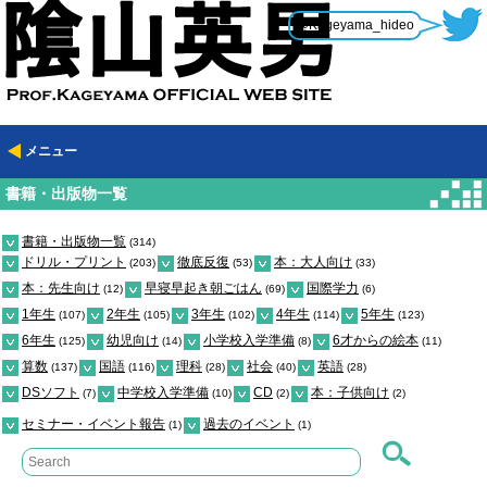
@Kageyama_hideo
メニュー
書籍・出版物一覧
書籍・出版物一覧
(314)
ドリル・プリント
徹底反復
本：大人向け
(203)
(53)
(33)
本：先生向け
早寝早起き朝ごはん
国際学力
(12)
(69)
(6)
1年生
2年生
3年生
4年生
5年生
(107)
(105)
(102)
(114)
(123)
6年生
幼児向け
小学校入学準備
6才からの絵本
(125)
(14)
(8)
(11)
算数
国語
理科
社会
英語
(137)
(116)
(28)
(40)
(28)
DSソフト
中学校入学準備
CD
本：子供向け
(7)
(10)
(2)
(2)
セミナー・イベント報告
過去のイベント
(1)
(1)