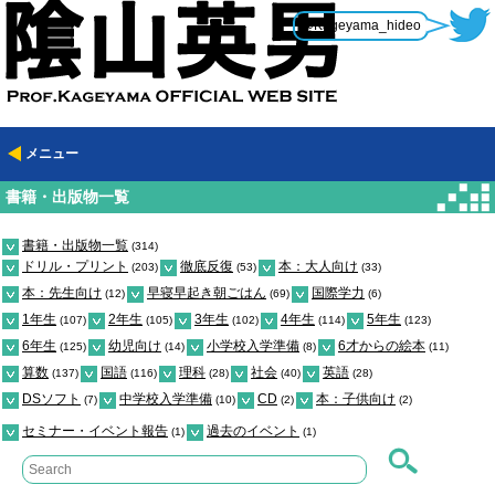
@Kageyama_hideo
メニュー
書籍・出版物一覧
書籍・出版物一覧
(314)
ドリル・プリント
徹底反復
本：大人向け
(203)
(53)
(33)
本：先生向け
早寝早起き朝ごはん
国際学力
(12)
(69)
(6)
1年生
2年生
3年生
4年生
5年生
(107)
(105)
(102)
(114)
(123)
6年生
幼児向け
小学校入学準備
6才からの絵本
(125)
(14)
(8)
(11)
算数
国語
理科
社会
英語
(137)
(116)
(28)
(40)
(28)
DSソフト
中学校入学準備
CD
本：子供向け
(7)
(10)
(2)
(2)
セミナー・イベント報告
過去のイベント
(1)
(1)