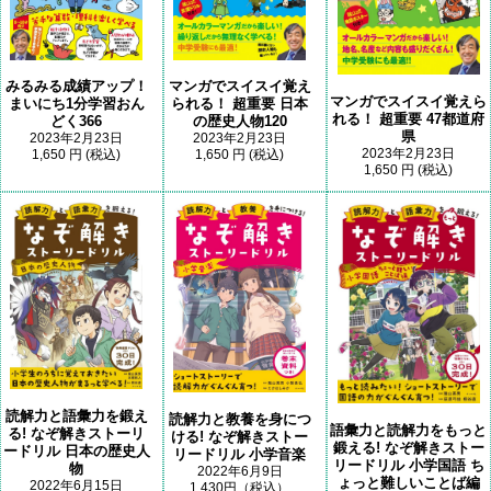
みるみる成績アップ！
マンガでスイスイ覚え
マンガでスイスイ覚えら
まいにち1分学習おん
られる！ 超重要 日本
れる！ 超重要 47都道府
どく366
の歴史人物120
県
2023年2月23日
2023年2月23日
2023年2月23日
1,650 円 (税込)
1,650 円 (税込)
1,650 円 (税込)
読解力と語彙力を鍛え
読解力と教養を身につ
語彙力と読解力をもっと
る! なぞ解きストーリ
ける! なぞ解きストー
鍛える! なぞ解きストー
ードリル 日本の歴史人
リードリル 小学音楽
リードリル 小学国語 ち
物
2022年6月9日
ょっと難しいことば編
2022年6月15日
1,430円（税込）