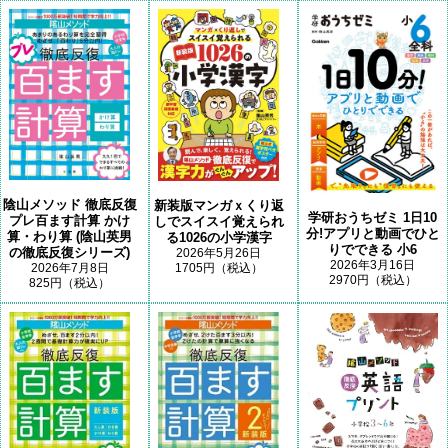
陰山メソッド 徹底反復
新装版マンガｘくり返
学研おうちゼミ 1日10
プレ百ます計算 かけ
しでスイスイ覚えられ
分!アプリと動画でひと
算・わり算 (陰山英男
る1026の小学漢字
りでできる 小6
の徹底反復シリーズ)
2026年5月26日
2026年3月16日
1705円（税込）
2026年7月8日
2970円（税込）
825円（税込）