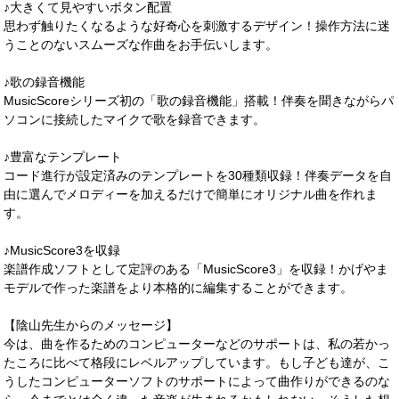
♪大きくて見やすいボタン配置
思わず触りたくなるような好奇心を刺激するデザイン！操作方法に迷
うことのないスムーズな作曲をお手伝いします。
♪歌の録音機能
MusicScoreシリーズ初の「歌の録音機能」搭載！伴奏を聞きながらパ
ソコンに接続したマイクで歌を録音できます。
♪豊富なテンプレート
コード進行が設定済みのテンプレートを30種類収録！伴奏データを自
由に選んでメロディーを加えるだけで簡単にオリジナル曲を作れま
す。
♪MusicScore3を収録
楽譜作成ソフトとして定評のある「MusicScore3」を収録！かげやま
モデルで作った楽譜をより本格的に編集することができます。
【陰山先生からのメッセージ】
今は、曲を作るためのコンピューターなどのサポートは、私の若かっ
たころに比べて格段にレベルアップしています。もし子ども達が、こ
うしたコンピューターソフトのサポートによって曲作りができるのな