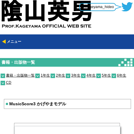
@Kageyama_hideo
メニュー
書籍・出版物一覧
書籍・出版物一覧
1年生
2年生
3年生
4年生
5年生
6年生
CD
■
MusicScore3 かげやまモデル