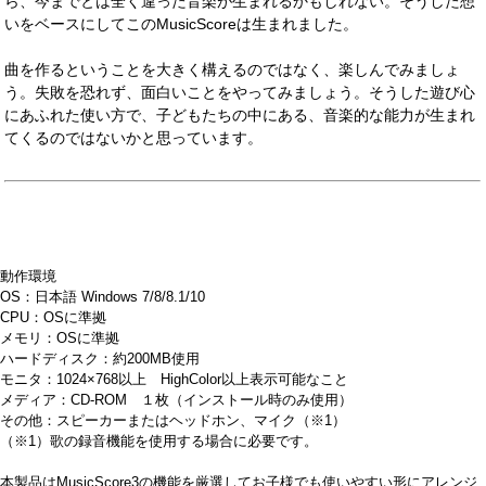
ら、今までとは全く違った音楽が生まれるかもしれない。そうした想
いをベースにしてこのMusicScoreは生まれました。
曲を作るということを大きく構えるのではなく、楽しんでみましょ
う。失敗を恐れず、面白いことをやってみましょう。そうした遊び心
にあふれた使い方で、子どもたちの中にある、音楽的な能力が生まれ
てくるのではないかと思っています。
動作環境
OS：日本語 Windows 7/8/8.1/10
CPU：OSに準拠
メモリ：OSに準拠
ハードディスク：約200MB使用
モニタ：1024×768以上 HighColor以上表示可能なこと
メディア：CD-ROM １枚（インストール時のみ使用）
その他：スピーカーまたはヘッドホン、マイク（※1）
（※1）歌の録音機能を使用する場合に必要です。
本製品はMusicScore3の機能を厳選してお子様でも使いやすい形にアレンジ