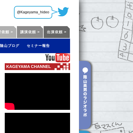
@Kageyama_hideo
材依頼 >
講演依頼 >
出演依頼 >
陰山ブログ
セミナー報告
KAGEYAMA CHANNEL