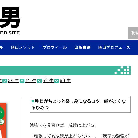
取
ル
陰山メソッド
プロフィール
出版書籍
陰山プロデュース
生
3年生
4年生
5年生
6年生
■
明日がちょっと楽しみになるコツ 頭がよくな
るひみつ
勉強法を見直せば、成績は上がる!
「頑張っても成績が上がらない…」「漢字の勉強が