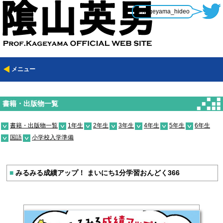
@Kageyama_hideo
メニュー
書籍・出版物一覧
書籍・出版物一覧
1年生
2年生
3年生
4年生
5年生
6年生
国語
小学校入学準備
■
みるみる成績アップ！ まいにち1分学習おんどく366