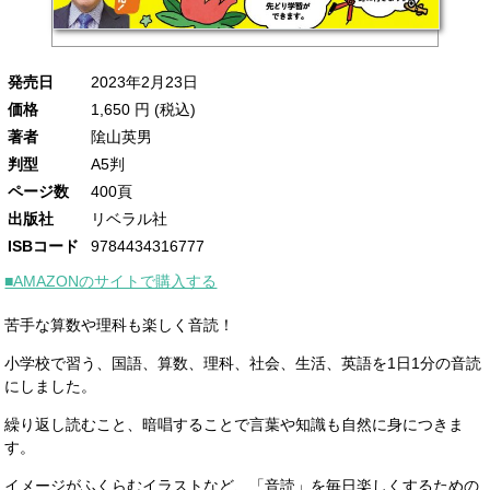
発売日
2023年2月23日
価格
1,650 円 (税込)
著者
隂山英男
判型
A5判
ページ数
400頁
出版社
リベラル社
ISBコード
9784434316777
■AMAZONのサイトで購入する
苦手な算数や理科も楽しく音読！
小学校で習う、国語、算数、理科、社会、生活、英語を1日1分の音読
にしました。
繰り返し読むこと、暗唱することで言葉や知識も自然に身につきま
す。
イメージがふくらむイラストなど、「音読」を毎日楽しくするための