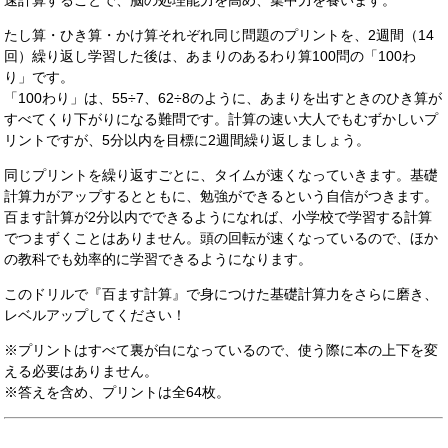
速計算することで、脳の処理能力を高め、集中力を養います。
たし算・ひき算・かけ算それぞれ同じ問題のプリントを、2週間（14
回）繰り返し学習した後は、あまりのあるわり算100問の「100わ
り」です。
「100わり」は、55÷7、62÷8のように、あまりを出すときのひき算が
すべてくり下がりになる難問です。計算の速い大人でもむずかしいプ
リントですが、5分以内を目標に2週間繰り返しましょう。
同じプリントを繰り返すごとに、タイムが速くなっていきます。基礎
計算力がアップするとともに、勉強ができるという自信がつきます。
百ます計算が2分以内でできるようになれば、小学校で学習する計算
でつまずくことはありません。頭の回転が速くなっているので、ほか
の教科でも効率的に学習できるようになります。
このドリルで『百ます計算』で身につけた基礎計算力をさらに磨き、
レベルアップしてください！
※プリントはすべて裏が白になっているので、使う際に本の上下を変
える必要はありません。
※答えを含め、プリントは全64枚。