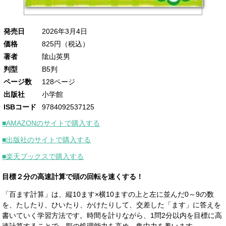
発売日
2026年3月4日
価格
825円（税込）
著者
隂山英男
判型
B5判
ページ数
‎128ページ
出版社
小学館
ISBコード
9784092537125
■AMAZONのサイトで購入する
■出版社のサイトで購入する
■楽天ブックスで購入する
目標２分の高速計算で頭の回転を速くする！
「百ます計算」は、縦10ます×横10ますの上と左に並んだ0～9の数
を、たしたり、ひいたり、かけたりして、交差した「ます」に答えを
書いていく学習方法です。時間を計りながら、1問2分以内を目標に高