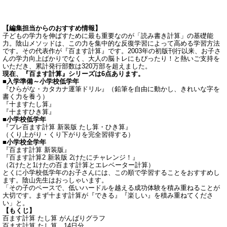
【編集担当からのおすすめ情報】
子どもの学力を伸ばすために最も重要なのが「読み書き計算」の基礎能
力。陰山メソッドは、この力を集中的な反復学習によって高める学習方法
です。その代表作が『百ます計算』です。2003年の初版刊行以来、お子さ
んの学力向上ばかりでなく、大人の脳トレにもぴったり！と熱いご支持を
いただき、累計発行部数は320万部を超えました。
現在、『百ます計算』シリーズは6点あります。
■入学準備～小学校低学年
『ひらがな・カタカナ運筆ドリル』（鉛筆を自由に動かし、きれいな字を
書く力を養う）
『十ますたし算』
『十ますひき算』
■小学校低学年
『プレ百ます計算 新装版 たし算・ひき算』
（くり上がり・くり下がりを完全習得する）
■小学校全学年
『百ます計算 新装版』
『百ます計算2 新装版 2けたにチャレンジ！』
（2けたと1けたの百ます計算とエレベーター計算）
とくに小学校低学年のお子さんには、この順で学習することをおすすめし
ます。陰山先生はおっしゃいます。
「その子のペースで、低いハードルを越える成功体験を積み重ねることが
大切です。まず十ます計算が『できる』『楽しい』を積み重ねてくださ
い」と。
【もくじ】
百ます計算 たし算 がんばりグラフ
百ます計算 たし算 14日分