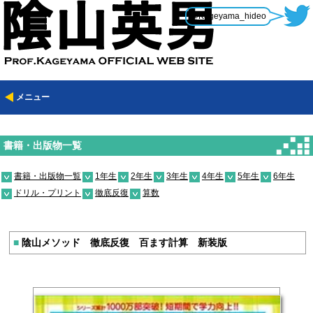
@Kageyama_hideo
メニュー
書籍・出版物一覧
書籍・出版物一覧
1年生
2年生
3年生
4年生
5年生
6年生
ドリル・プリント
徹底反復
算数
■
陰山メソッド 徹底反復 百ます計算 新装版