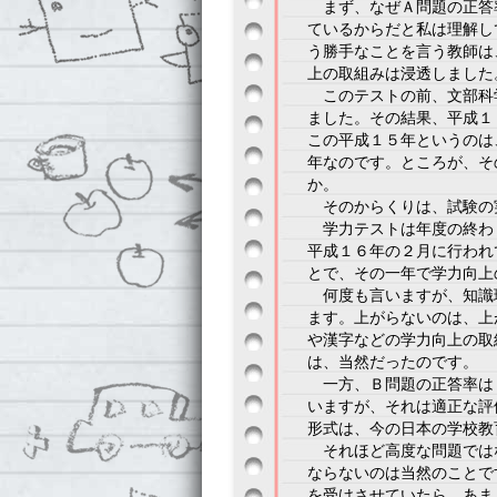
まず、なぜＡ問題の正答
ているからだと私は理解し
う勝手なことを言う教師は
上の取組みは浸透しました
このテストの前、文部科
ました。その結果、平成１
この平成１５年というのは
年なのです。ところが、そ
か。
そのからくりは、試験の
学力テストは年度の終わ
平成１６年の２月に行われ
とで、その一年で学力向上
何度も言いますが、知識
ます。上がらないのは、上
や漢字などの学力向上の取
は、当然だったのです。
一方、Ｂ問題の正答率は
いますが、それは適正な評
形式は、今の日本の学校教
それほど高度な問題では
ならないのは当然のことで
を受けさせていたら、あま