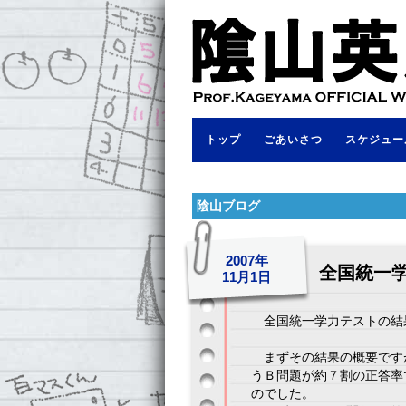
トップ
ごあいさつ
スケジュー
陰山ブログ
2007年
全国統一
11月1日
全国統一学力テストの結
まずその結果の概要です
うＢ問題が約７割の正答率
のでした。