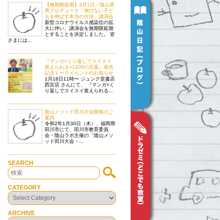
【無期限延期】3月1日／陰山英
男プロデュース「伸びない子ど
もを伸ばす本当の方法」講演会
新型コロナウイルス感染症の拡
大に伴い、講演会を無期限延期
とすることを決定しました。 皆
さまには...
『マンガ×くり返しでスイスイ
覚えられる+1200の言葉』発売
記念トークイベントのお知らせ
1月18日11時〜 ジュンク堂書店
西宮店 さんにて、 『マンガ×く
り返しでスイスイ覚えられる...
陰山メソッド田川大会開催のご
案内
令和2年1月30日（木）、福岡県
田川市にて、田川市教育委員
会・陰山ラボ主催の「陰山メソ
ッド田川大会・...
SEARCH
CATEGORY
ARCHIVE