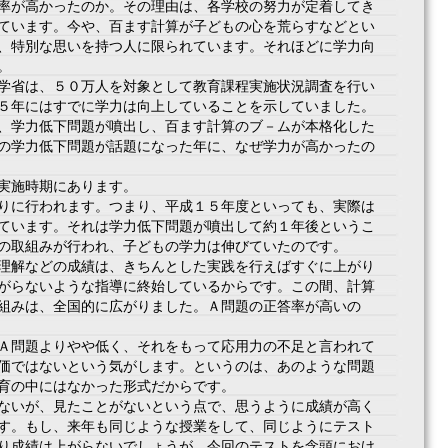
率が高かったのか。その理由は、各学校の努力が定着してき
ています。今や、百ます計算が子どもの心を荒らすなどとい
、特別な思いを持つ人に限られています。それほどに学力向
。
学省は、５０万人を対象として教育課程実施状況調査を行い
５年にはすでに学力は向上していることを示していました。
、学力低下問題が噴出し、百ます計算のブ－ムが本格化した
の学力低下問題が話題になった年に、なぜ学力が高かったの
実施時期にあります。
りに行われます。つまり、平成１５年度といっても、実際は
ています。それは学力低下問題が噴出して約１年後というこ
の取組みが行われ、子どもの学力は伸びていたのです。
理解などの成績は、きちんとした実践を行えばすぐに上がり
がらないような指導に終始しているからです。この間、計算
組みは、全国的に広がりました。Ａ問題の正答率が高いの
Ａ問題よりやや低く、それをもって応用力の不足と言われて
価ではないという気がします。というのは、あのような問題
育の中にはなかった形式だからです。
ないが、見たことがないという点で、思うように成績が高く
す。もし、来年も同じような授業をして、同じようにテスト
り成績は上がらないでしょうが、今回のテストを念頭におけ