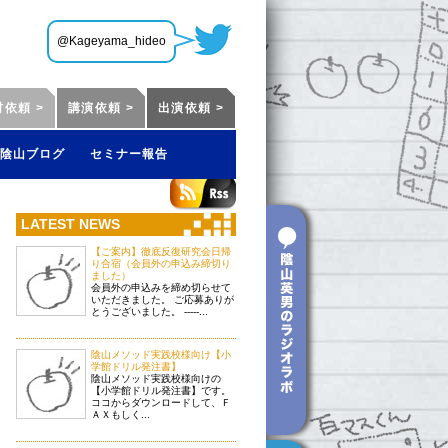
@Kageyama_hideo
材依頼 >
講演依頼 >
出演依頼 >
陰山ブログ
セミナー報告
LATEST NEWS
【ご案内】徹底反復研究会日帰
り合宿（会員外の申込み締切り
ました）
会員外の申込みを締め切らせて
いただきました。 ご応募ありが
とうございました。 -----...
陰山メソッド実践校様向け【小
学館ドリル発注書】
陰山メソッド実践校様向けの
【小学館ドリル発注書】です。
ココからダウンロードして、Ｆ
ＡＸもしく...