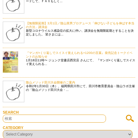
ードして、ＦＡＸもしく...
【無期限延期】3月1日／陰山英男プロデュース「伸びない子どもを伸ばす本当
の方法」講演会
新型コロナウイルス感染症の拡大に伴い、講演会を無期限延期とすることを決
定しました。 皆さまには...
『マンガ×くり返しでスイスイ覚えられる+1200の言葉』発売記念トークイベ
ントのお知らせ
1月18日11時〜 ジュンク堂書店西宮店 さんにて、 『マンガ×くり返しでスイス
イ覚えられる...
陰山メソッド田川大会開催のご案内
令和2年1月30日（木）、福岡県田川市にて、田川市教育委員会・陰山ラボ主催
の「陰山メソッド田川大会・...
SEARCH
CATEGORY