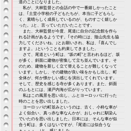
道のことになりました。
私が、大林監督との会話の中で一番嬉しかったこと
は、｢土堂小学校の子どもたちが、本当に子どもらし
く、素晴らしく成長しているのが、ものすごく嬉しか
った。｣と、言っていただいたことです。
また、大林監督が今度、尾道に自分の記念館を作ら
れる計画があるようです。｢その時には、陰山先生も協
力してくださいね。｣とお願いされ、私は、｢喜んでし
ますよ。｣ということも約束してきました。
さて、尾道という町は、“坂の町”と言われるほど、坂
が多く、斜面に建物が密集して立ち並んでいます。そ
のため、建物を新しく立て替えることが難しくなって
います。しかし、その建物が良い味をかもし出し、町
全体が、何か懐かしい感じを演出してくれています。
そして、歴史を感じる寺が多くあります。また、斜面
のふもとには、瀬戸内海が広がりっています。
私はこの風景を思い出し、ふとヨーロッパに行った
時のことを思い出しました。
ヨーロッパの町並みというのは、古く、小粋な車が
よく似合い、真っ赤な車なんかが、おしゃれに馴染ん
でいたのを思い出しました。日本には、そんな車が似
合う町は、多くはないですが、｢尾道には似合うな
ぁ・・・。｣と、感じました。