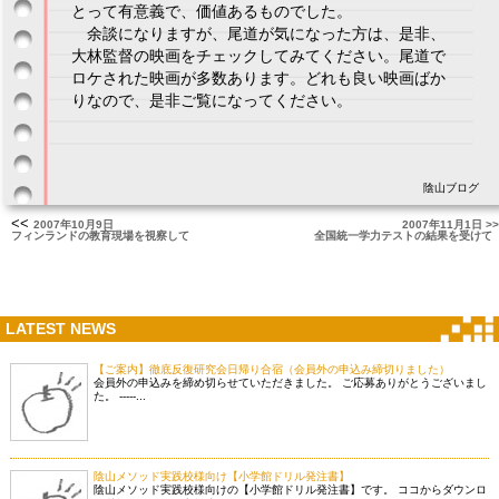
とって有意義で、価値あるものでした。
余談になりますが、尾道が気になった方は、是非、
大林監督の映画をチェックしてみてください。尾道で
ロケされた映画が多数あります。どれも良い映画ばか
りなので、是非ご覧になってください。
陰山ブログ
<<
2007年10月9日
2007年11月1日 >>
フィンランドの教育現場を視察して
全国統一学力テストの結果を受けて
LATEST NEWS
【ご案内】徹底反復研究会日帰り合宿（会員外の申込み締切りました）
会員外の申込みを締め切らせていただきました。 ご応募ありがとうございまし
た。 -----...
陰山メソッド実践校様向け【小学館ドリル発注書】
陰山メソッド実践校様向けの【小学館ドリル発注書】です。 ココからダウンロ