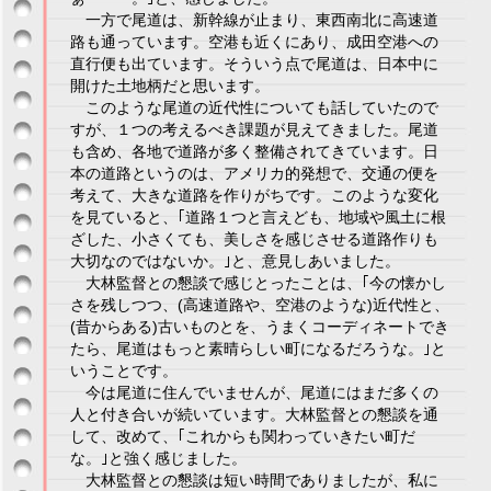
一方で尾道は、新幹線が止まり、東西南北に高速道
路も通っています。空港も近くにあり、成田空港への
直行便も出ています。そういう点で尾道は、日本中に
開けた土地柄だと思います。
このような尾道の近代性についても話していたので
すが、１つの考えるべき課題が見えてきました。尾道
も含め、各地で道路が多く整備されてきています。日
本の道路というのは、アメリカ的発想で、交通の便を
考えて、大きな道路を作りがちです。このような変化
を見ていると、｢道路１つと言えども、地域や風土に根
ざした、小さくても、美しさを感じさせる道路作りも
大切なのではないか。｣と、意見しあいました。
大林監督との懇談で感じとったことは、｢今の懐かし
さを残しつつ、(高速道路や、空港のような)近代性と、
(昔からある)古いものとを、うまくコーディネートでき
たら、尾道はもっと素晴らしい町になるだろうな。｣と
いうことです。
今は尾道に住んでいませんが、尾道にはまだ多くの
人と付き合いが続いています。大林監督との懇談を通
して、改めて、｢これからも関わっていきたい町だ
な。｣と強く感じました。
大林監督との懇談は短い時間でありましたが、私に