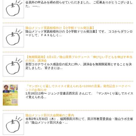
会員外の申込みを締め切らせていただきました。 ご応募ありがとうございまし
た。 -----...
陰山メソッド実践校様向け【小学館ドリル発注書】
陰山メソッド実践校様向けの【小学館ドリル発注書】です。 ココからダウンロ
ードして、ＦＡＸもしく...
【無期限延期】3月1日／陰山英男プロデュース「伸びない子どもを伸ばす本当
の方法」講演会
新型コロナウイルス感染症の拡大に伴い、講演会を無期限延期とすることを決
定しました。 皆さまには...
『マンガ×くり返しでスイスイ覚えられる+1200の言葉』発売記念トークイベ
ントのお知らせ
1月18日11時〜 ジュンク堂書店西宮店 さんにて、 『マンガ×くり返しでスイス
イ覚えられる...
陰山メソッド田川大会開催のご案内
令和2年1月30日（木）、福岡県田川市にて、田川市教育委員会・陰山ラボ主催
の「陰山メソッド田川大会・...