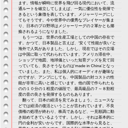
ます。情報が瞬時に世界を飛び回る現代において、流
通ルートを確立してしまえば、一気に優位性を発揮で
きるという象徴を表しています。メジャーリーグにし
てもそうです。今や世界中の優秀なプレイヤーが集ま
り、日本のプロ野球はメジャーリーグの２軍かとも揶
揄されるようになりました。
もう一つは、世界の生産工場としての中国の存在で
す。かつて、日本製品と言えば、‘安くて性能が良い’と
海外で人気がありました。しかし、現在ではその立場
は中国に取って代わられています。アメリカ滞在中、
ショップで地図、地球儀といった知育グッズを見て回
っていても、良さそうなものは‘made in China’となっ
ていました。また、私は個人的にオーディオが趣味な
のですが、アンプにしても、中国製品の対コストの性
能が非常に高いと感じています。他の国で作られたも
のの１０分の１程度の値段で、最高級品の７～８割程
度の音の良さを発揮するものもあります。
翻って、日本の経済を見てみましょう。ニュースな
どでは経済の復活ということが言われています。不良
債権の処理が終わり、株高であるなど、一見順調に動
き始めてきているようです。しかし、それは基本的に
円の金利が安いからです。国際的な水準から見ると、