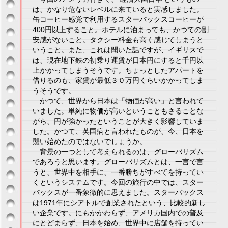
は、かなり危ないレベルに来ていると実感しました。
缶コーヒー感覚で利用するスターバックスコーヒーが
400円以上すること。ホテルに泊まっても、かつての割
安感がないこと。タクシー料金も高く感じてしまうと
いうこと。また、これは聞いた話ですが、イギリスで
は、現在地下鉄の初乗り運賃が日本円にすると千円以
上かかってしまうそうです。ちょっとしたアパートを
借りるのも、家賃が最低３０万円くらいかかってしま
うそうです。
かつて、世界から日本は「物価が高い」と言われて
いました。単純に物価が高いということもさることな
がら、円が強かったということが大きく影響していま
した。かつて、英国病と言われたものが、今、日本を
襲い始めたのではないでしょうか。
背景の一つとして考えられるのは、グローバリズム
であろうと思います。グローバリズムとは、一言で言
うと、世界中を相手に、一番勝ちがすべてを持ってい
くというシステムです。今回の旅行の中では、スター
バックスが一番象徴的に思えました。スターバックス
は1971年にシアトルで創業されたという、比較的新し
い企業です。にもかかわらず、アメリカ国内での普及
にとどまらず、日本を始め、世界中に店舗を持ってい