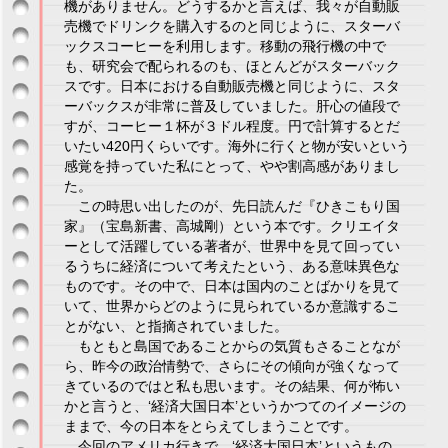
機がありません。どうするかと言えば、我々が自動販
売機でドリンクを購入するのと同じように、スターバ
ックスコーヒーを利用します。移動の飛行機の中で
も、研究会で配られるのも、ほとんどがスターバック
スです。日本における自動販売機と同じように、スタ
ーバックスが非常に普及していました。肝心の値段で
すが、コーヒー１杯が３ドル程度。円で計算するとだ
いたい420円くらいです。海外に行くと物が安いという
感覚を持っていた私にとって、やや割高感がありまし
た。
この時思い出したのが、先日読んだ『ひきこもり国
家』（宝島新書、高城剛）という本です。クリエイタ
ーとして活躍している著者が、世界中を見て回ってい
るうちに経済について考えたという、ある意味異色な
ものです。その中で、日本は国内のことばかりを見て
いて、世界からどのように見られているか意識するこ
とがない、と指摘されていました。
もともと島国であることからの気質もさることなが
ら、昨今の政治情勢で、さらにその傾向が強くなって
きているのではと私も思います。その結果、何が怖い
かと言うと、‘経済大国日本’というかつてのイメージの
ままで、今の日本をとらえてしまうことです。
今回のアメリカ行きで、‘経済大国日本’というもの