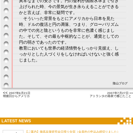
異常なまでの安さです。円の金利が国際水準まで引き
上げられた時、今の景気が生き永らえることができる
かと言えば、非常に疑問です。
そういった背景をもとにアメリカから日本を見た
時、ドルの復活と円の凋落、つまり、グローバリズム
の中での光と陰というものを非常に色濃く感じまし
た。そして、その最も中枢的なことが、通貨としての
円の弱さであったのです。
教育においても世界の経済情勢をしっかり見据え、し
っかりとした人づくりをしなければいけないと強く感
じました。
陰山ブログ
<<
2007年6月21日
2007年7月27日 >>
明後日からアメリカ
アトランタの発表で感じたこと
LATEST NEWS
【ご案内】徹底反復研究会日帰り合宿（会員外の申込み締切りました）