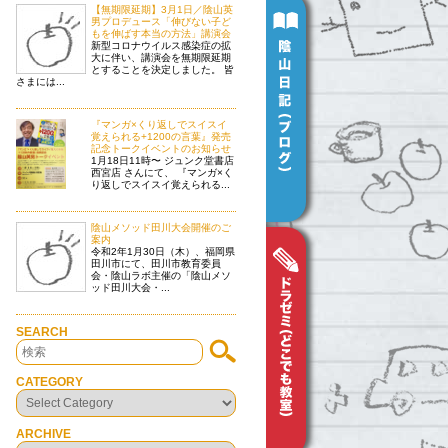
【無期限延期】3月1日／陰山英
男プロデュース「伸びない子ど
もを伸ばす本当の方法」講演会
新型コロナウイルス感染症の拡
大に伴い、講演会を無期限延期
とすることを決定しました。 皆
さまには...
『マンガ×くり返しでスイスイ
覚えられる+1200の言葉』発売
記念トークイベントのお知らせ
1月18日11時〜 ジュンク堂書店
西宮店 さんにて、 『マンガ×く
り返しでスイスイ覚えられる...
陰山メソッド田川大会開催のご
案内
令和2年1月30日（木）、福岡県
田川市にて、田川市教育委員
会・陰山ラボ主催の「陰山メソ
ッド田川大会・...
SEARCH
CATEGORY
ARCHIVE