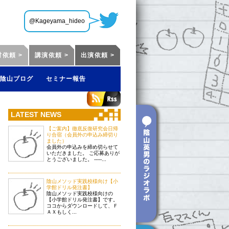
@Kageyama_hideo
材依頼 >
講演依頼 >
出演依頼 >
陰山ブログ
セミナー報告
LATEST NEWS
【ご案内】徹底反復研究会日帰
り合宿（会員外の申込み締切り
ました）
会員外の申込みを締め切らせて
いただきました。 ご応募ありが
とうございました。 -----...
陰山メソッド実践校様向け【小
学館ドリル発注書】
陰山メソッド実践校様向けの
【小学館ドリル発注書】です。
ココからダウンロードして、Ｆ
ＡＸもしく...