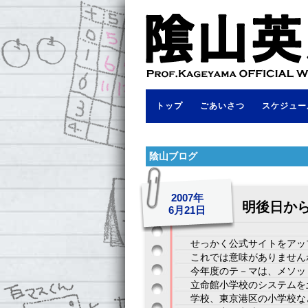
トップ
ごあいさつ
スケジュー
陰山ブログ
2007年
明後日か
6月21日
せっかく公式サイトをアッ
これでは意味がありません
今年度のテ－マは、メソッ
立命館小学校のシステムを
学校、東京港区の小学校な