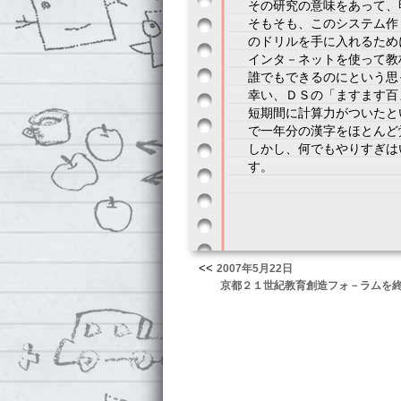
その研究の意味をあって、
そもそも、このシステム作
のドリルを手に入れるため
インタ－ネットを使って教
誰でもできるのにという思
幸い、ＤＳの「ますます百
短期間に計算力がついたと
で一年分の漢字をほとんど
しかし、何でもやりすぎは
す。
<<
2007年5月22日
京都２１世紀教育創造フォ－ラムを