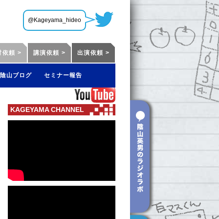
@Kageyama_hideo
材依頼 >
講演依頼 >
出演依頼 >
陰山ブログ
セミナー報告
KAGEYAMA CHANNEL