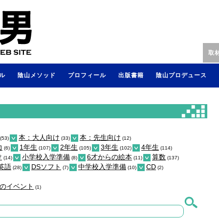
取
ル
陰山メソッド
プロフィール
出版書籍
陰山プロデュース
本：大人向け
本：先生向け
(53)
(33)
(12)
力
1年生
2年生
3年生
4年生
(6)
(107)
(105)
(102)
(114)
け
小学校入学準備
6才からの絵本
算数
(14)
(8)
(11)
(137)
英語
DSソフト
中学校入学準備
CD
(28)
(7)
(10)
(2)
のイベント
(1)