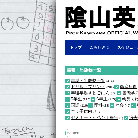
トップ
ごあいさつ
スケジュー
書籍・出版物一覧
書籍・出版物一覧
(314)
ドリル・プリント
徹底反復
(203)
早寝早起き朝ごはん
国際学
(69)
5年生
6年生
幼児向
(123)
(125)
国語
理科
社会
(116)
(28)
(40)
本：子供向け
(2)
セミナー・イベント報告
過去
(1)