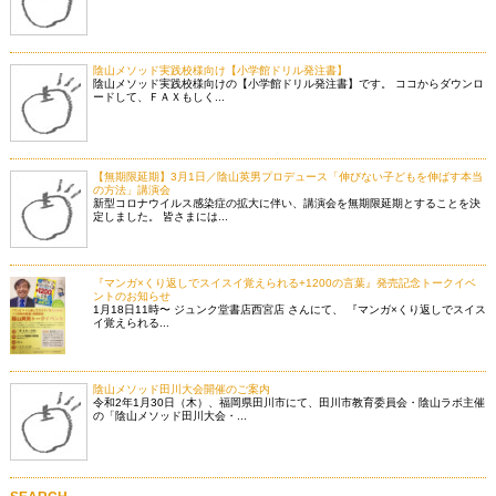
陰山メソッド実践校様向け【小学館ドリル発注書】
陰山メソッド実践校様向けの【小学館ドリル発注書】です。 ココからダウンロ
ードして、ＦＡＸもしく...
【無期限延期】3月1日／陰山英男プロデュース「伸びない子どもを伸ばす本当
の方法」講演会
新型コロナウイルス感染症の拡大に伴い、講演会を無期限延期とすることを決
定しました。 皆さまには...
『マンガ×くり返しでスイスイ覚えられる+1200の言葉』発売記念トークイベ
ントのお知らせ
1月18日11時〜 ジュンク堂書店西宮店 さんにて、 『マンガ×くり返しでスイス
イ覚えられる...
陰山メソッド田川大会開催のご案内
令和2年1月30日（木）、福岡県田川市にて、田川市教育委員会・陰山ラボ主催
の「陰山メソッド田川大会・...