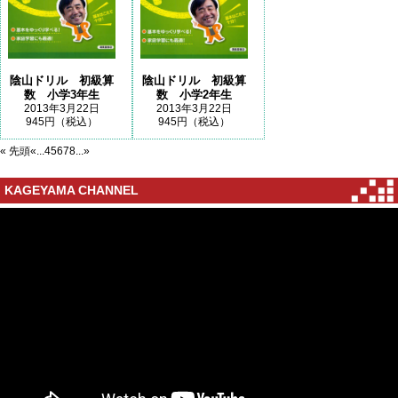
陰山ドリル 初級算
陰山ドリル 初級算
数 小学3年生
数 小学2年生
2013年3月22日
2013年3月22日
945円（税込）
945円（税込）
« 先頭
«
...
4
5
6
7
8
...
»
KAGEYAMA CHANNEL