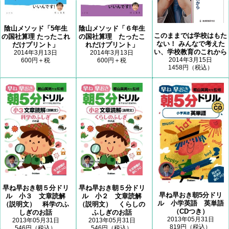
陰山メソッド「5年生
陰山メソッド「６年生
このままでは学校はもた
の国社算理 たったこれ
の国社算理 たったこ
ない！ みんなで考えた
だけプリント」
れだけプリント」
い、学校教育のこれから
2014年3月13日
2014年3月13日
2014年3月15日
600円＋税
600円＋税
1458円（税込）
早ね早おき朝５分ドリ
早ね早おき朝５分ドリ
早ね早おき朝5分ドリ
ル 小３ 文章読解
ル 小２ 文章読解
ル 小学英語 英単語
（説明文） 科学のふ
（説明文） くらしの
（CDつき）
しぎのお話
ふしぎのお話
2013年05月31日
2013年05月31日
2013年05月31日
819円（税込）
546円（税込）
546円（税込）