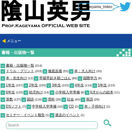
@Kageyama_hideo
メニュー
書籍・出版物一覧
書籍・出版物一覧
(314)
ドリル・プリント
徹底反復
本：大人向け
(203)
(53)
(33)
本：先生向け
早寝早起き朝ごはん
国際学力
(12)
(69)
(6)
1年生
2年生
3年生
4年生
5年生
(107)
(105)
(102)
(114)
(123)
6年生
幼児向け
小学校入学準備
6才からの絵本
(125)
(14)
(8)
(11)
算数
国語
理科
社会
英語
(137)
(116)
(28)
(40)
(28)
DSソフト
中学校入学準備
CD
本：子供向け
(7)
(10)
(2)
(2)
セミナー・イベント報告
過去のイベント
(1)
(1)