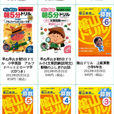
早ね早おき朝5分ドリ
早ね早おき朝5分ドリ
陰山ドリル 上級算数
ル 小学英語 アルフ
ル小1文章読解(説明文)
小学6年生
ァベットとローマ字
動物のふしぎのお話
2013年3月26日
（CDつき）
2013年05月31日
945円（税込）
546円（税込）
2013年05月31日
819円（税込）