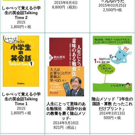
～九九のうた
2015年6月4日
2015年03月25日
8,800円（税別）
しゃべって覚える小学
2,500円+税
生の英会話Talking
Time 2
2015
1,800円＋税
しゃべって覚える小学
生の英会話Talking
陰山メソッド「1年生の
人生にとって意味のあ
Time 1
国語・算数 たったこれ
る勉強法 -英語やお金
2015
だけプリント」
1,800円＋税
の教養を磨く陰山メソ
2014年3月13日
500円＋税
ッド-
2014年5月16日
821円（税込）